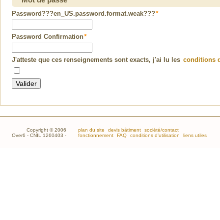
Murs en pierre
Password???en_US.password.format.weak???
*
Métrage Loi Carrez
Nettoyage chantier
Password Confirmation
*
Ouverture mur porteur, pose ipn
Panneaux solaires photovoltaiques
J'atteste que ces renseignements sont exacts, j'ai lu les
conditions d
Papier peint : pose
Parquet : pose, rénovation
Peinture extérieure
Pierres et dallage : pose
Piscine : installation
Placard, dressing, biblio.. : installation
Plafond tendu : pose
Copyright © 2006
plan du site
devis bâtiment
société/contact
Plafonds : pose faux-plafonds
Over6 - CNIL 1260403 -
fonctionnement
FAQ
conditions d'utilisation
liens utiles
Plancher bois : réalisation
Plancher béton: réalisation
Porte : installation
Porte d'entrée : installation
Porte de garage, portail : pose
Porte-fenêtre : installation
Poêle à bois ou granulés : pose
Ramonage