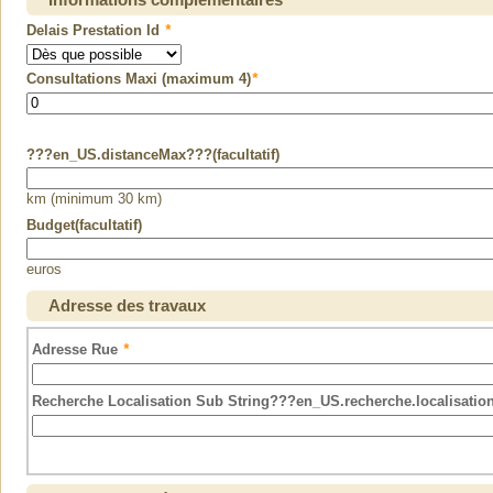
Domotique-Automatisme
Delais Prestation Id
*
Douche : installation
Débroussaillage
Consultations Maxi (maximum 4)
*
Démolition
Démoussage, traitement hydrofuge
Dépannage plomberie
Dépannage électrique
???en_US.distanceMax???(facultatif)
Désamiantage
Détection/protection incendie
km (minimum 30 km)
Eau : traitement, adoucisseur
Budget(facultatif)
Ecohabitat
Elagage
euros
Enduit : pose
Adresse des travaux
Enduit, crépis extérieur
Enduits à la chaux : pose
Adresse Rue
*
Energies renouvelables
Escalier : installation
Recherche Localisation Sub String???en_US.recherche.localisatio
Espaces verts : conception
Etanchéité
Etudes et dessin électrique
Evier : installation