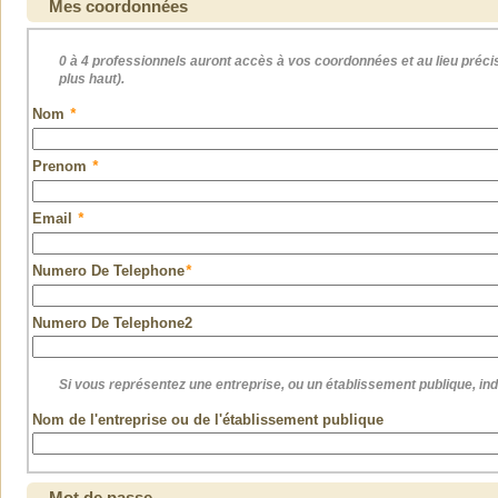
Mes coordonnées
Fenêtre : installation
Fenêtre alu : installation
Fenêtre bois : installation
0 à 4 professionnels auront accès à vos coordonnées et au lieu précis
Fenêtre pvc : installation
plus haut).
Fermeture, sécurité de bâtiments
Nom
*
Ferronnerie
Garde-corps, rambarde : installation
Prenom
*
Gouttière : pose
Grille d'aération: pose
Géothermie, pompes à chaleur
Email
*
Home staging
Humidité : traitement
Numero De Telephone
*
Isolation
Isolation combles
Numero De Telephone2
Isolation extérieure
Isolation phonique
Isolation écologique
Si vous représentez une entreprise, ou un établissement publique, in
Jointoiement, jointoyage
Nom de l'entreprise ou de l'établissement publique
Lavage haute pression
Marbre
Moquette, revêtement : pose
Mur : construction
Mot de passe