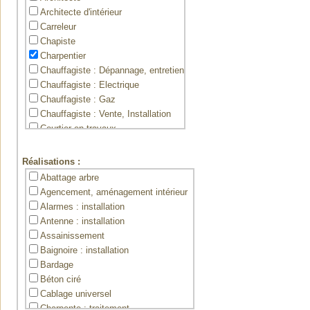
Architecte d'intérieur
Carreleur
Chapiste
Charpentier
Chauffagiste : Dépannage, entretien
Chauffagiste : Electrique
Chauffagiste : Gaz
Chauffagiste : Vente, Installation
Courtier en travaux
Couvreur
Dessinateur, projeteur du bâtiment
Réalisations :
Décorateur(ice)
Abattage arbre
Electricien
Agencement, aménagement intérieur
Entreprises générales de bâtiment
Alarmes : installation
Expert pathologie du batiment
Antenne : installation
Géomètre
Assainissement
Jardinier
Baignoire : installation
Jointeur
Bardage
Maçon (gros oeuvre)
Béton ciré
Maçon (second oeuvre)
Cablage universel
Maîtrise d'oeuvre
Charpente : traitement