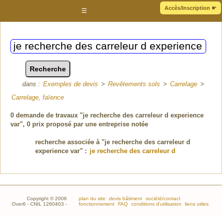
Accès/Inscription
☛
☰
dans :
Exemples de devis
>
Revêtements sols
>
Carrelage
>
Carrelage, faïence
0
demande de travaux "je recherche des carreleur d experience
var"
, 0 prix proposé par une entreprise notée
recherche associée à "je recherche des carreleur d
experience var" :
je recherche des carreleur d
Copyright © 2006
plan du site
devis bâtiment
société/contact
Over6 - CNIL 1260403 -
fonctionnement
FAQ
conditions d'utilisation
liens utiles