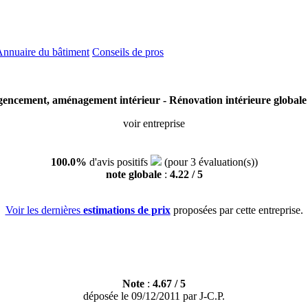
nnuaire du bâtiment
Conseils de pros
: Agencement, aménagement intérieur - Rénovation intérieure glob
voir entreprise
100.0%
d'avis
positifs
(pour
3
évaluation(s))
note globale
:
4.22
/ 5
Voir les dernières
estimations de prix
proposées par cette entreprise.
Note
:
4.67
/
5
déposée le
09/12/2011
par
J-C.P.