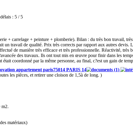
délais :
5 / 5
 + carrelage + peinture + plomberie). Bilan : du très bon travail, très 
fait un travail de qualité. Prix très corrects par rapport aux autres devis
ectué de manière très efficace et très professionnelle. Réactivité, très b
vancée des travaux. Ils ont tout mis en œuvre pour finir dans les temps e
ut était coordonné par la même personne, au final, c?est un gain de temps
ovation appartement paris75014 PARIS 14
(1)
outes les pièces, et retirer une cloison de 1,5à de long. )
0 m2.
 des matériaux)