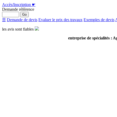
Accès/Inscription
☛
Demande référence
☰
Demande de devis
Evaluer le prix des travaux
Exemples de devis
A
les avis sont
fiables
entreprise de spécialités 