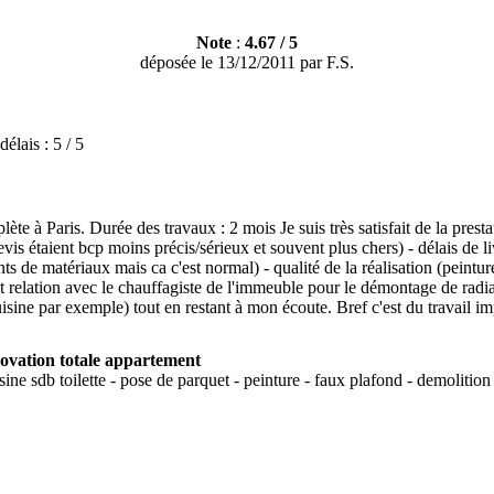
Note
:
4.67
/
5
déposée le
13/12/2011
par
F.S.
délais :
5 / 5
à Paris. Durée des travaux : 2 mois Je suis très satisfait de la prestati
s devis étaient bcp moins précis/sérieux et souvent plus chers) - délais d
ts de matériaux mais ca c'est normal) - qualité de la réalisation (peinture
nt relation avec le chauffagiste de l'immeuble pour le démontage de radiat
ne par exemple) tout en restant à mon écoute. Bref c'est du travail impe
ovation totale appartement
uisine sdb toilette - pose de parquet - peinture - faux plafond - demolitio