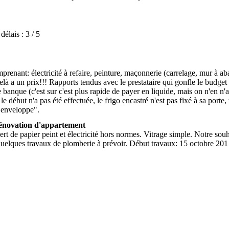
délais :
3 / 5
ant: électricité à refaire, peinture, maçonnerie (carrelage, mur à abatt
 celà a un prix!!! Rapports tendus avec le prestataire qui gonfle le budg
 banque (c'est sur c'est plus rapide de payer en liquide, mais on n'en n'av
le début n'a pas été effectuée, le frigo encastré n'est pas fixé à sa porte
s enveloppe".
énovation d'appartement
de papier peint et électricité hors normes. Vitrage simple. Notre souhai
é. Quelques travaux de plomberie à prévoir. Début travaux: 15 octobre 201