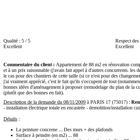
Qualité :
5 / 5
Respect des 
Excellent
Excellent
Commentaire du client :
Appartement de 88 m2 en rénovation complète 
et à un prix raisonnable (j'avais fait appel à d'autres concurrents. le
le cas pour des chantiers de cette taille (si ce n'est pour des changemen
j'ai vraiment apprécié, c'est le fait qu'ils s'occupent de tout (notamme
bonnes idées d'aménagement à proposer (remodelage du plan de la cuisi
(plutôt que des bonnes en fait).
Description de la demande du 08/11/2009
à PARIS 17 (75017) :
Ren
- installation électrique totale en encastrée - demolition/installation c
Détails
:
La peinture concerne ... Des murs + des plafonds
Surface à peindre (en m2) ... 88