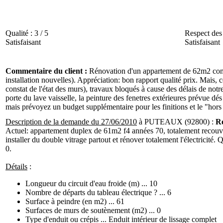
Qualité :
3 / 5
Respect des 
Satisfaisant
Satisfaisant
Commentaire du client :
Rénovation d'un appartement de 62m2 compren
installation nouvelles). Appréciation: bon rapport qualité prix. Mais,
constat de l'état des murs), travaux bloqués à cause des délais de notre
porte du lave vaisselle, la peinture des fenetres extérieures prévue dés 
mais prévoyez un budget supplémentaire pour les finitions et le "hor
Description de la demande du 27/06/2010
à PUTEAUX (92800) :
R
Actuel: appartement duplex de 61m2 f4 années 70, totalement recouvert 
installer du double vitrage partout et rénover totalement l'électricit
0.
Détails
:
Longueur du circuit d'eau froide (m) ... 10
Nombre de départs du tableau électrique ? ... 6
Surface à peindre (en m2) ... 61
Surfaces de murs de soutènement (m2) ... 0
Type d'enduit ou crépis ... Enduit intérieur de lissage complet