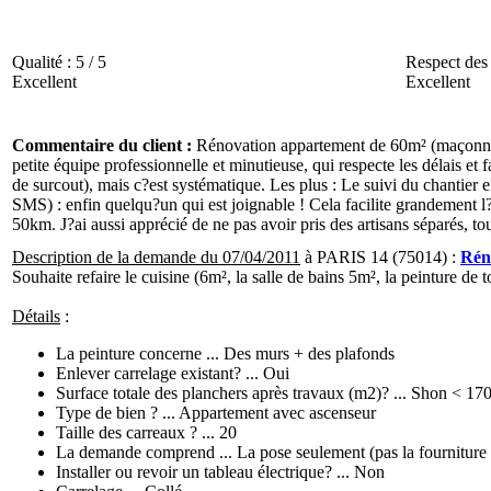
Qualité :
5 / 5
Respect des 
Excellent
Excellent
Commentaire du client :
Rénovation appartement de 60m² (maçonnerie
petite équipe professionnelle et minutieuse, qui respecte les délais et 
de surcout), mais c?est systématique. Les plus : Le suivi du chantier eff
SMS) : enfin quelqu?un qui est joignable ! Cela facilite grandement l?a
50km. J?ai aussi apprécié de ne pas avoir pris des artisans séparés, to
Description de la demande du 07/04/2011
à PARIS 14 (75014) :
Rén
Souhaite refaire le cuisine (6m², la salle de bains 5m², la peinture de t
Détails
:
La peinture concerne ... Des murs + des plafonds
Enlever carrelage existant? ... Oui
Surface totale des planchers après travaux (m2)? ... Shon < 17
Type de bien ? ... Appartement avec ascenseur
Taille des carreaux ? ... 20
La demande comprend ... La pose seulement (pas la fourniture
Installer ou revoir un tableau électrique? ... Non