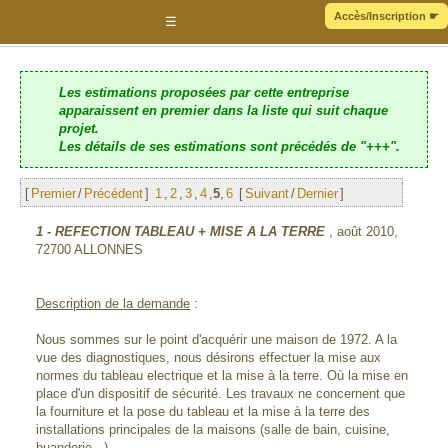
Accès/Inscription
☛
☰
Les estimations proposées par cette entreprise
apparaissent en premier dans la liste qui suit chaque
projet.
Les détails de ses estimations sont précédés de "+++".
[
Premier
/
Précédent
]
1
,
2
,
3
,
4
,
5
,
6
[
Suivant
/
Dernier
]
1
- REFECTION TABLEAU + MISE A LA TERRE
, août 2010,
72700 ALLONNES
Description de la demande
:
Nous sommes sur le point d'acquérir une maison de 1972. A la
vue des diagnostiques, nous désirons effectuer la mise aux
normes du tableau electrique et la mise à la terre. Où la mise en
place d'un dispositif de sécurité. Les travaux ne concernent que
la fourniture et la pose du tableau et la mise à la terre des
installations principales de la maisons (salle de bain, cuisine,
buanderie.. )