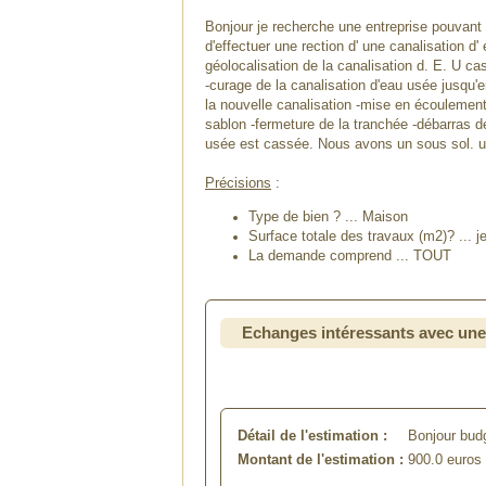
Bonjour je recherche une entreprise pouvant m
d'effectuer une rection d' une canalisation d
géolocalisation de la canalisation d. E. U c
-curage de la canalisation d'eau usée jusqu'e
la nouvelle canalisation -mise en écoulement
sablon -fermeture de la tranchée -débarras d
usée est cassée. Nous avons un sous sol. un
Précisions
:
Type de bien ? ... Maison
Surface totale des travaux (m2)? ... j
La demande comprend ... TOUT
Echanges intéressants avec une
Détail de l'estimation :
Bonjour bud
Montant de l'estimation :
900.0
euros