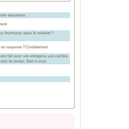
notre assurance.
ment
s fournissez aussi le matériel ?
ur en moyenne ? Cordialement
ons fait avec une entreprise une caméra
tion du terrain. Bien à vous