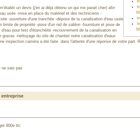
t
t
'établir un devis (j'en ai déjà obtenu un qui me parait cher) afin
M
' eau usée -mise en place du matériel et des techniciens -
t
assée -ouverture d'une tranchée -dépose de la canalisation d'eau usée
t
n limite de propriété -pose d'un nid de sablon -fourniture et pose de
M
 d'eau pour test d'étanchéité -recouvrement de la canalisation en
e gravas -nettoyage du site de chantier notre canalisation d'eaux
e inspection caméra a été faite. dans l'attente d'une réponse de votre part.
e ne sais pas
 entreprise
get 900e ttc