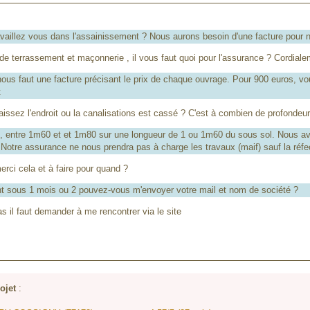
aillez vous dans l'assainissement ? Nous aurons besoin d'une facture pour 
e terrassement et maçonnerie , il vous faut quoi pour l'assurance ? Cordiale
ous faut une facture précisant le prix de chaque ouvrage. Pour 900 euros, vou
t
sez l'endroit ou la canalisations est cassé ? C'est à combien de profonde
 entre 1m60 et et 1m80 sur une longueur de 1 ou 1m60 du sous sol. Nous av
 Notre assurance ne nous prendra pas à charge les travaux (maif) sauf la réfec
ci cela et à faire pour quand ?
sous 1 mois ou 2 pouvez-vous m'envoyer votre mail et nom de société ?
il faut demander à me rencontrer via le site
ojet
: