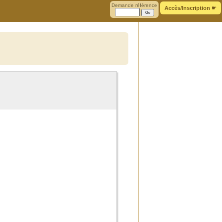
Demande référence
Accès/Inscription
☛