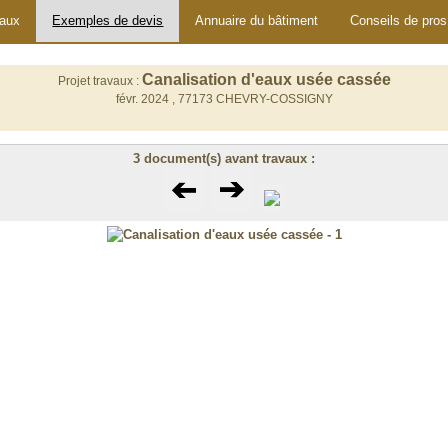
vaux
Exemples de devis
Annuaire du bâtiment
Conseils de pros
Canalisation d'eaux usée cassée
Projet travaux :
févr. 2024 ,
77173 CHEVRY-COSSIGNY
3 document(s) avant travaux :