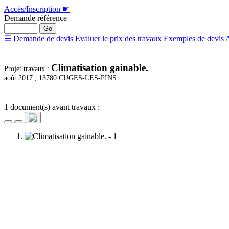
Accès/Inscription
☛
Demande référence
☰
Demande de devis
Evaluer le prix des travaux
Exemples de devis
A
Climatisation gainable.
Projet travaux :
août 2017 ,
13780 CUGES-LES-PINS
1 document(s) avant travaux :