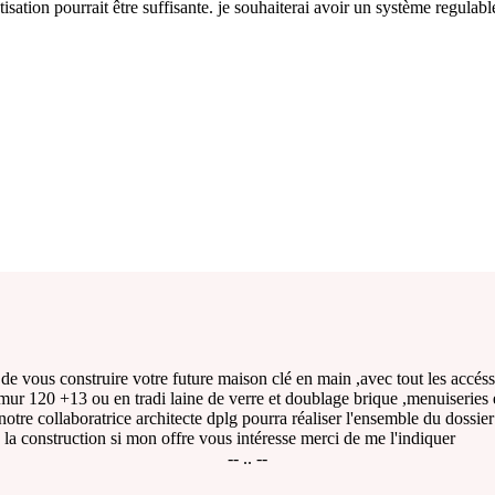
tisation pourrait être suffisante. je souhaiterai avoir un système regulabl
de vous construire votre future maison clé en main ,avec tout les accéss
 mur 120 +13 ou en tradi laine de verre et doublage brique ,menuiseries 
 notre collaboratrice architecte dplg pourra réaliser l'ensemble du dossi
e la construction si mon offre vous intéresse merci de me l'indiquer
-- .. --