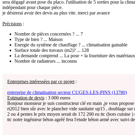
sera dégagé avant pose du placo. l'utilisation de 5 sorties pour la clima
indépendant pour chaque pièce.
je désirerai avoir des devis au plus vite. merci par avance
Précisions
:
Nombre de pièces concernées ? ... 7
Type de bien ? ... Maison
Energie du système de chauffage ? ... climatisation gainable
Surface totale des travaux (m2)? ... 128
La demande comprend ... La pose + la fourniture des matériaux
Nombre de radiateurs ... inconnu
Entreprises intéressées par ce projet
:
entreprise de climatisation secteur CUGES-LES-PINS (13780)
Estimation de devis
:
3 000
euros
Bonjour monsieur je suis constructeur clé en main ,je vous propose 
rt2012 bien sûr avec le plancher vide sanitaire up15 , doublage sur
2 ou 4 pentes le prix moyen serait de 172 200 eu ttc (hors cuisine )
ttc notre ingénieur béton agréé fera l'etude béton armé avec suivi d