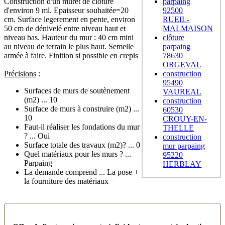
Construction d'un muret de cloture
parpaing
d'environ 9 ml. Epaisseur souhaitée=20
92500
cm. Surface legerement en pente, environ
RUEIL-
50 cm de dénivelé entre niveau haut et
MALMAISON
niveau bas. Hauteur du mur : 40 cm mini
clôture
au niveau de terrain le plus haut. Semelle
parpaing
armée à faire. Finition si possible en crepis
78630
ORGEVAL
Précisions
:
construction
95490
Surfaces de murs de soutènement
VAUREAL
(m2) ... 10
construction
Surface de murs à construire (m2) ...
60530
10
CROUY-EN-
Faut-il réaliser les fondations du mur
THELLE
? ... Oui
construction
Surface totale des travaux (m2)? ... 0
mur parpaing
Quel matériaux pour les murs ? ...
95220
Parpaing
HERBLAY
La demande comprend ... La pose +
la fourniture des matériaux