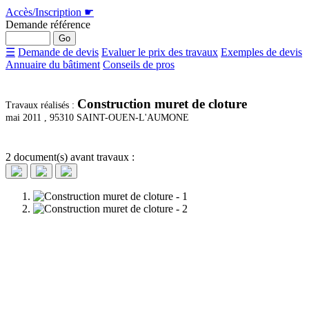
Accès/Inscription
☛
Demande référence
☰
Demande de devis
Evaluer le prix des travaux
Exemples de devis
Annuaire du bâtiment
Conseils de pros
Construction muret de cloture
Travaux réalisés :
mai 2011 ,
95310 SAINT-OUEN-L'AUMONE
2 document(s) avant travaux :