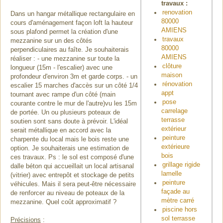
travaux :
renovation
Dans un hangar métallique rectangulaire en
80000
cours d'aménagement façon loft la hauteur
AMIENS
sous plafond permet la création d'une
travaux
mezzanine sur un des côtés
80000
perpendiculaires au faîte. Je souhaiterais
AMIENS
réaliser : - une mezzanine sur toute la
clôture
longueur (15m - l'escalier) avec une
maison
profondeur d'environ 3m et garde corps. - un
rénovation
escalier 15 marches d'accès sur un côté 1/4
appt
tournant avec rampe d'un côté (main
pose
courante contre le mur de l'autre)vu les 15m
carrelage
de portée. Un ou plusieurs poteaux de
terrasse
soutien sont sans doute à prévoir. L'idéal
extérieur
serait métallique en accord avec la
peinture
charpente du local mais le bois reste une
extérieure
option. Je souhaiterais une estimation de
bois
ces travaux. Ps : le sol est composé d'une
grillage rigide
dalle béton qui accueillait un local artisanal
lamelle
(vitrier) avec entrepôt et stockage de petits
peinture
véhicules. Mais il sera peut-être nécessaire
façade au
de renforcer au niveau de poteaux de la
mètre carré
mezzanine. Quel coût approximatif ?
piscine hors
sol terrasse
Précisions
: