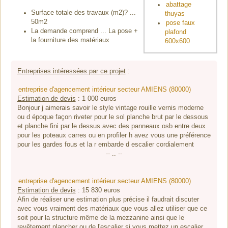
abattage
Surface totale des travaux (m2)? ...
thuyas
50m2
pose faux
La demande comprend ... La pose +
plafond
la fourniture des matériaux
600x600
Entreprises intéressées par ce projet
:
entreprise d'agencement intérieur secteur AMIENS (80000)
Estimation de devis
:
1 000
euros
Bonjour j aimerais savoir le style vintage rouille vernis moderne
ou d époque façon riveter pour le sol planche brut par le dessous
et planche fini par le dessus avec des panneaux osb entre deux
pour les poteaux carres ou en profiler h avez vous une préférence
pour les gardes fous et la r embarde d escalier cordialement
-- .. --
entreprise d'agencement intérieur secteur AMIENS (80000)
Estimation de devis
:
15 830
euros
Afin de réaliser une estimation plus précise il faudrait discuter
avec vous vraiment des matériaux que vous allez utiliser que ce
soit pour la structure même de la mezzanine ainsi que le
revêtement plancher ou de l'escalier si vous mettez un escalier