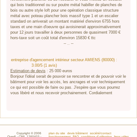
qui bois traditionnel ou sur poutre métal habiller de planches de
bois ou autre style loft pour une opération classique structure
métal avec poteau plancher bois massif type 1 et un escalier
standard on arriverait un montant matériel d'environ 6755 hors
taxes et une main d'oeuvre qui avoisinerait approximativement
pour 12 jours travailler à deux personnes de quasiment 7000 €
hors-taxe soit un coût total d'environ 15830 € ttc
-- .. --
entreprise d'agencement intérieur secteur AMIENS (80000) :
3.00/5 (1 avis)
Estimation de devis
:
25 000
euros
Bonjour l'idéal serait de pouvoir se rencontrer et de pouvoir voir le
bâtiment pour voir les accès, les ancrages et voir techniquement
ce qui est possible de faire ou pas. J'espère que vous pourrez
vous libéré et nous recevoir prochainement. Cordialement
Copyright © 2006
plan du site
devis bâtiment
société/contact
Over6 - CNIL 1260403 -
fonctionnement
FAQ
conditions d'utilisation
liens utiles