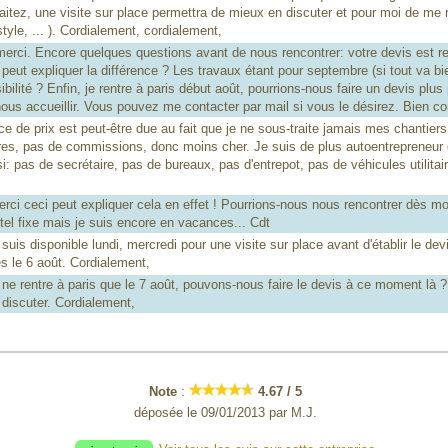
aitez, une visite sur place permettra de mieux en discuter et pour moi de me 
style, ... ). Cordialement, cordialement,
rci. Encore quelques questions avant de nous rencontrer: votre devis est r
 peut expliquer la différence ? Les travaux étant pour septembre (si tout va b
bilité ? Enfin, je rentre à paris début août, pourrions-nous faire un devis pl
nous accueillir. Vous pouvez me contacter par mail si vous le désirez. Bien co
e de prix est peut-être due au fait que je ne sous-traite jamais mes chantier
ires, pas de commissions, donc moins cher. Je suis de plus autoentrepreneur e
: pas de secrétaire, pas de bureaux, pas d'entrepot, pas de véhicules utilitaire
ci ceci peut expliquer cela en effet ! Pourrions-nous nous rencontrer dès mo
e tel fixe mais je suis encore en vacances... Cdt
uis disponible lundi, mercredi pour une visite sur place avant d'établir le dev
s le 6 août. Cordialement,
ne rentre à paris que le 7 août, pouvons-nous faire le devis à ce moment là 
 discuter. Cordialement,
Note
:
4.67
/
5
déposée le
09/01/2013
par
M.J.