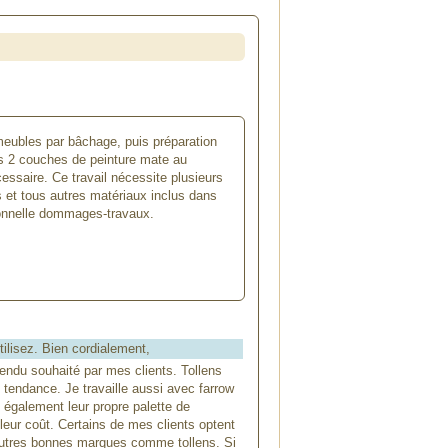
 meubles par bâchage, puis préparation
uis 2 couches de peinture mate au
cessaire. Ce travail nécessite plusieurs
s et tous autres matériaux inclus dans
sionnelle dommages-travaux.
ilisez. Bien cordialement,
endu souhaité par mes clients. Tollens
 tendance. Je travaille aussi avec farrow
 également leur propre palette de
 leur coût. Certains de mes clients optent
s autres bonnes marques comme tollens. Si