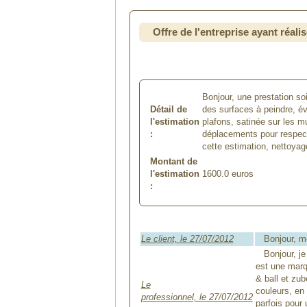
Offre de l'entreprise ayant réalis
Bonjour, une prestation so
Détail de
des surfaces à peindre, év
l'estimation
plafons, satinée sur les mu
:
déplacements pour respecte
cette estimation, nettoyag
Montant de
l'estimation
1600.0
euros
:
Le client, le 27/07/2012
Bonjour, mer
Bonjour, je 
est une marqu
& ball et zu
Le
couleurs, en 
professionnel, le 27/07/2012
parfois pour