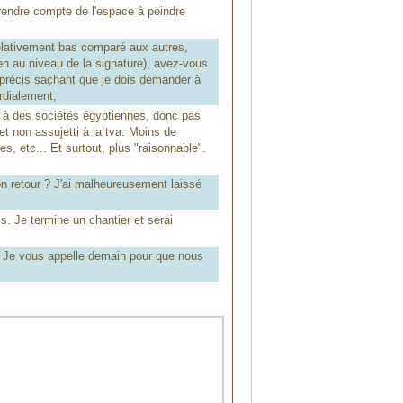
rendre compte de l'espace à peindre
elativement bas comparé aux autres,
ien au niveau de la signature), avez-vous
us précis sachant que je dois demander à
rdialement,
s à des sociétés égyptiennes, donc pas
t non assujetti à la tva. Moins de
s, etc... Et surtout, plus "raisonnable".
n retour ? J'ai malheureusement laissé
is. Je termine un chantier et serai
? Je vous appelle demain pour que nous