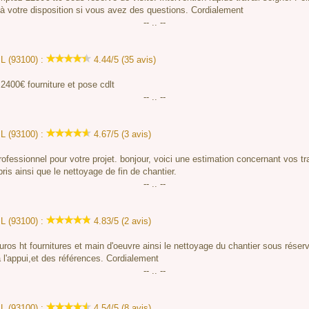
e à votre disposition si vous avez des questions. Cordialement
-- .. --
L (93100) :
4.44/5 (35 avis)
2400€ fourniture et pose cdlt
-- .. --
L (93100) :
4.67/5 (3 avis)
ofessionnel pour votre projet. bonjour, voici une estimation concernant vos 
is ainsi que le nettoyage de fin de chantier.
-- .. --
L (93100) :
4.83/5 (2 avis)
ros ht fournitures et main d'oeuvre ainsi le nettoyage du chantier sous réserv
 l'appui,et des références. Cordialement
-- .. --
L (93100) :
4.54/5 (8 avis)