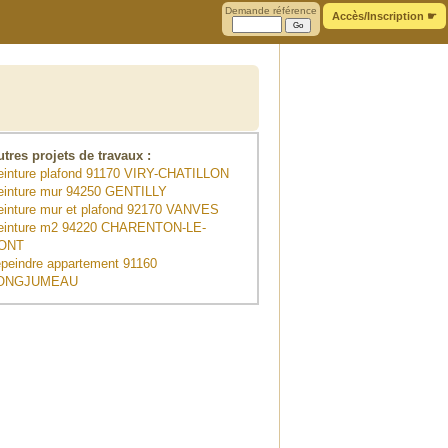
Demande référence
Accès/Inscription
☛
utres projets de travaux :
einture plafond 91170 VIRY-CHATILLON
einture mur 94250 GENTILLY
einture mur et plafond 92170 VANVES
einture m2 94220 CHARENTON-LE-
ONT
epeindre appartement 91160
ONGJUMEAU