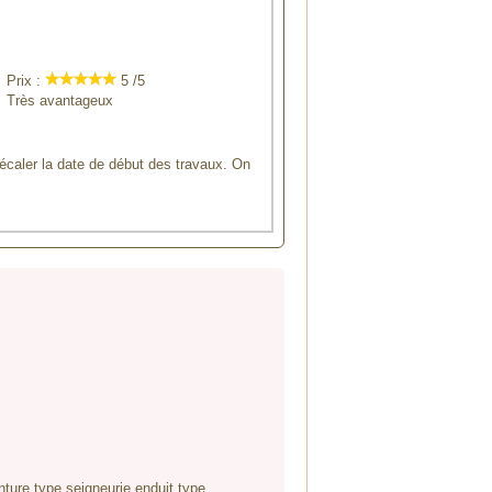
Prix :
5 /5
Très avantageux
 décaler la date de début des travaux. On
inture type seigneurie enduit type