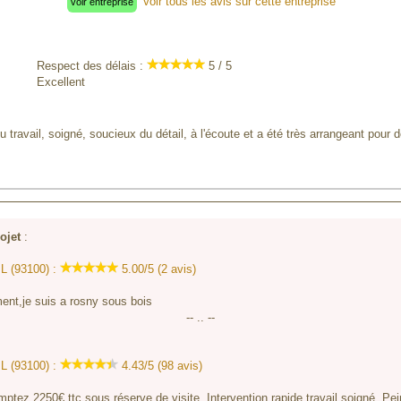
Voir tous les avis sur cette entreprise
voir entreprise
Respect des délais :
5 / 5
Excellent
du travail, soigné, soucieux du détail, à l'écoute et a été très arrangeant pour
ojet
:
L (93100) :
5.00/5 (2 avis)
ment,je suis a rosny sous bois
-- .. --
L (93100) :
4.43/5 (98 avis)
omptez 2250€ ttc sous réserve de visite. Intervention rapide travail soigné. Pe