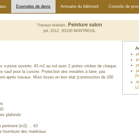
vaux
Exemples de devis
Annuaire du bâtiment
Conseils de pros
Peinture salon
Travaux réalisés :
juil. 2012 ,
93100 MONTREUIL
A
p
p
p
ec cuisine ouverte. 43 m2 au sol avec 2 portes vitrées de chaque
p
te sauf pour la cuisine. Protection des meubles à faire, pas
P
t après travaux. Murs lisses en bon état (construction de 200
r
L
es
10
des plafonds
 pertinent (m2) ... 43
 fourniture des matériaux