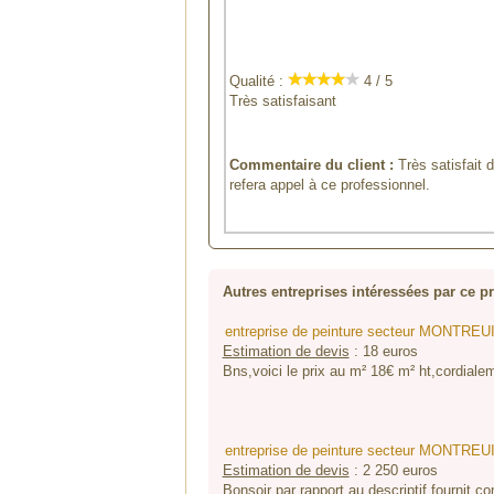
Qualité :
4 / 5
Très satisfaisant
Commentaire du client :
Très satisfait 
refera appel à ce professionnel.
Autres entreprises intéressées par ce pr
entreprise de peinture secteur MONTREUI
Estimation de devis
:
18
euros
Bns,voici le prix au m² 18€ m² ht,cordiale
entreprise de peinture secteur MONTREUI
Estimation de devis
:
2 250
euros
Bonsoir par rapport au descriptif fournit c