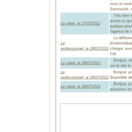
vous le souh
(luminosité, 
Très bien me
qu'est-ce qui
Le client, le 27/07/2012
quelque possi
l'agence de 
La différenc
Le
d'intermédia
professionnel, le 28/07/2012
charges aussi
Cdt,
Bonjour, mer
Le client, le 28/07/2012
sur le site l
Le
Bonjour, je s
professionnel, le 28/07/2012
disponible dè
Bonjour, je 
Le client, le 29/07/2012
puissions en