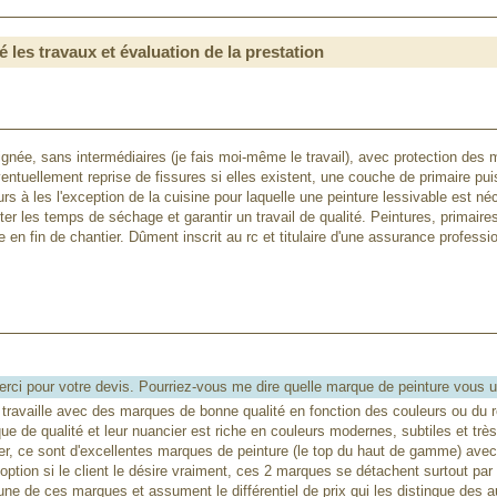
é les travaux et évaluation de la prestation
ignée, sans intermédiaires (je fais moi-même le travail), avec protection des
entuellement reprise de fissures si elles existent, une couche de primaire p
rs à les l'exception de la cuisine pour laquelle une peinture lessivable est né
r les temps de séchage et garantir un travail de qualité. Peintures, primaire
e en fin de chantier. Dûment inscrit au rc et titulaire d'une assurance profes
ci pour votre devis. Pourriez-vous me dire quelle marque de peinture vous ut
travaille avec des marques de bonne qualité en fonction des couleurs ou du r
e de qualité et leur nuancier est riche en couleurs modernes, subtiles et très
ber, ce sont d'excellentes marques de peinture (le top du haut de gamme) avec
option si le client le désire vraiment, ces 2 marques se détachent surtout par
 une de ces marques et assument le différentiel de prix qui les distingue de