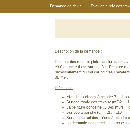
Demande de devis
Evaluer le prix des tra
Description de la demande
:
Peinture des murs et plafonds d'un salon av
côté et une cuisine sur un côté. Peinture ma
nécessairement du sol car nouveau revêtemen
3). Merci
Précisions
:
Etat des surfaces à peindre ? ... Liss
Surface totale des travaux (m2)? ... 1
La peinture concerne ... Des murs + 
Surface à peindre (en m2) ... 110
Surface au sol des pièces à peindre si
La demande comprend ... La pose + la