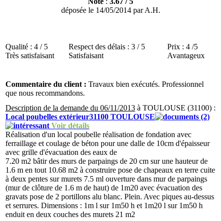
Note
:
3.67
/
5
déposée le
14/05/2014
par
A.H.
Qualité :
4 / 5
Respect des délais :
3 / 5
Prix :
4 /5
Très satisfaisant
Satisfaisant
Avantageux
Commentaire du client :
Travaux bien exécutés. Professionnel
que nous recommandons.
Description de la demande du 06/11/2013
à TOULOUSE (31100) :
Local poubelles extérieur31100 TOULOUSE
(2)
Voir détails
Réalisation d'un local poubelle réalisation de fondation avec
ferraillage et coulage de béton pour une dalle de 10cm d'épaisseur
avec grille d'évacuation des eaux de
7.20 m2 bâtir des murs de parpaings de 20 cm sur une hauteur de
1.6 m en tout 10.68 m2 à construire pose de chapeaux en terre cuite
à deux pentes sur murets 7.5 ml ouverture dans mur de parpaings
(mur de clôture de 1.6 m de haut) de 1m20 avec évacuation des
gravats pose de 2 portillons alu blanc. Plein. Avec piques au-dessus
et serrures. Dimensions : 1m l sur 1m50 h et 1m20 l sur 1m50 h
enduit en deux couches des murets 21 m2