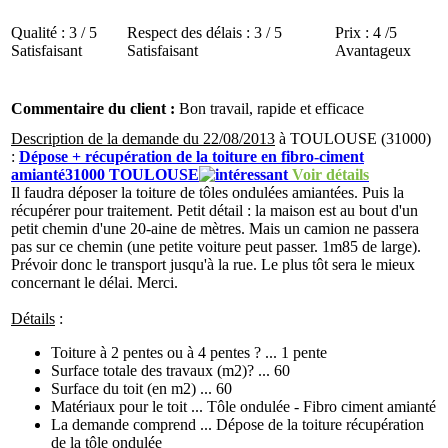
Qualité :
3 / 5
Respect des délais :
3 / 5
Prix :
4 /5
Satisfaisant
Satisfaisant
Avantageux
Commentaire du client :
Bon travail, rapide et efficace
Description de la demande du 22/08/2013
à TOULOUSE (31000)
:
Dépose + récupération de la toiture en fibro-ciment
amianté31000 TOULOUSE
Voir détails
Il faudra déposer la toiture de tôles ondulées amiantées. Puis la
récupérer pour traitement. Petit détail : la maison est au bout d'un
petit chemin d'une 20-aine de mètres. Mais un camion ne passera
pas sur ce chemin (une petite voiture peut passer. 1m85 de large).
Prévoir donc le transport jusqu'à la rue. Le plus tôt sera le mieux
concernant le délai. Merci.
Détails
:
Toiture à 2 pentes ou à 4 pentes ? ... 1 pente
Surface totale des travaux (m2)? ... 60
Surface du toit (en m2) ... 60
Matériaux pour le toit ... Tôle ondulée - Fibro ciment amianté
La demande comprend ... Dépose de la toiture récupération
de la tôle ondulée