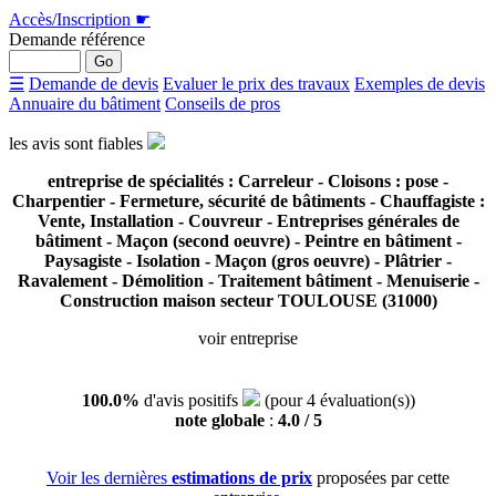
Accès/Inscription
☛
Demande référence
☰
Demande de devis
Evaluer le prix des travaux
Exemples de devis
Annuaire du bâtiment
Conseils de pros
les avis sont
fiables
entreprise de spécialités : Carreleur - Cloisons : pose -
Charpentier - Fermeture, sécurité de bâtiments - Chauffagiste :
Vente, Installation - Couvreur - Entreprises générales de
bâtiment - Maçon (second oeuvre) - Peintre en bâtiment -
Paysagiste - Isolation - Maçon (gros oeuvre) - Plâtrier -
Ravalement - Démolition - Traitement bâtiment - Menuiserie -
Construction maison secteur TOULOUSE (31000)
voir entreprise
100.0%
d'avis
positifs
(pour
4
évaluation(s))
note globale
:
4.0
/ 5
Voir les dernières
estimations de prix
proposées par cette