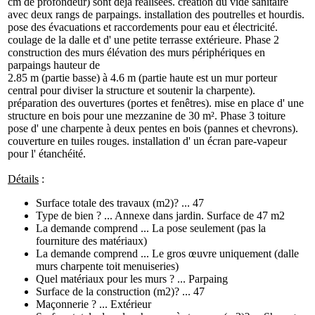
cm de profondeur) sont déjà réalisées. création du vide sanitaire
avec deux rangs de parpaings. installation des poutrelles et hourdis.
pose des évacuations et raccordements pour eau et électricité.
coulage de la dalle et d' une petite terrasse extérieure. Phase 2
construction des murs élévation des murs périphériques en
parpaings hauteur de
2.85 m (partie basse) à 4.6 m (partie haute est un mur porteur
central pour diviser la structure et soutenir la charpente).
préparation des ouvertures (portes et fenêtres). mise en place d' une
structure en bois pour une mezzanine de 30 m². Phase 3 toiture
pose d' une charpente à deux pentes en bois (pannes et chevrons).
couverture en tuiles rouges. installation d' un écran pare-vapeur
pour l' étanchéité.
Détails
:
Surface totale des travaux (m2)? ... 47
Type de bien ? ... Annexe dans jardin. Surface de 47 m2
La demande comprend ... La pose seulement (pas la
fourniture des matériaux)
La demande comprend ... Le gros œuvre uniquement (dalle
murs charpente toit menuiseries)
Quel matériaux pour les murs ? ... Parpaing
Surface de la construction (m2)? ... 47
Maçonnerie ? ... Extérieur