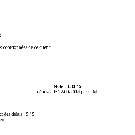
x
x coordonnées de ce client)
Note
:
4.33
/
5
déposée le
22/09/2014
par
C.M.
t des délais :
5 / 5
ent