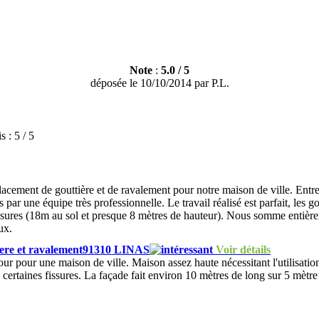
Note
:
5.0
/
5
déposée le
10/10/2014
par
P.L.
is :
5 / 5
lacement de gouttière et de ravalement pour notre maison de ville. Entrep
mps par une équipe très professionnelle. Le travail réalisé est parfait, le
issures (18m au sol et presque 8 mètres de hauteur). Nous somme entièreme
ux.
iere et ravalement91310 LINAS
Voir détails
our pour une maison de ville. Maison assez haute nécessitant l'utilisati
certaines fissures. La façade fait environ 10 mètres de long sur 5 mètre 