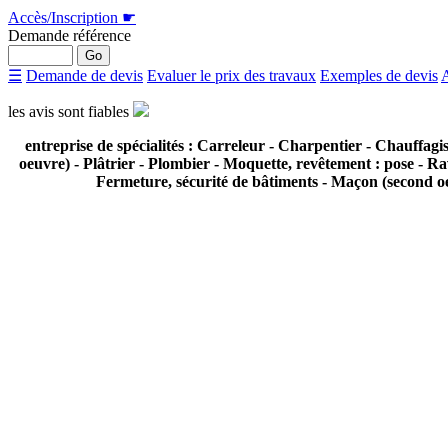
Accès/Inscription
☛
Demande référence
☰
Demande de devis
Evaluer le prix des travaux
Exemples de devis
A
les avis sont
fiables
entreprise de spécialités : Carreleur - Charpentier - Chauffagis
oeuvre) - Plâtrier - Plombier - Moquette, revêtement : pose - 
Fermeture, sécurité de bâtiments - Maçon (second