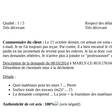
Qualité :
1 / 5
Respect des délai
Très décevant
Très décevant
Commentaire du client :
Le 15 octobre dernier, cet artisan est ven
e-mail. Je ne l'ai toujours pas reçue. Par contre, il a bien encaissé le c
jardin en me promettant de revenir pour les enlever. Je lui ai donc co
mes demandes réitérées. Je n'arrive plus à joindre ce "professionnel" 
Description de la demande du 08/10/2014
à MARLY-LE-ROI (78160
Démolition de cheminée mise à la déchetterie
Détails
:
Quel matériaux pour les murs ? ... Pierre
Surface totale des travaux (m2)? ... 15
La demande comprend ... La pose + la fourniture des matériau
Authenticité de cet avis
:
100%
(avis négatif)