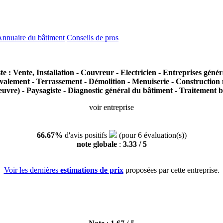
nnuaire du bâtiment
Conseils de pros
te : Vente, Installation - Couvreur - Electricien - Entreprises géné
Ravalement - Terrassement - Démolition - Menuiserie - Construction
 oeuvre) - Paysagiste - Diagnostic général du bâtiment - Traite
voir entreprise
66.67%
d'avis
positifs
(pour
6
évaluation(s))
note globale
:
3.33
/ 5
Voir les dernières
estimations de prix
proposées par cette entreprise.