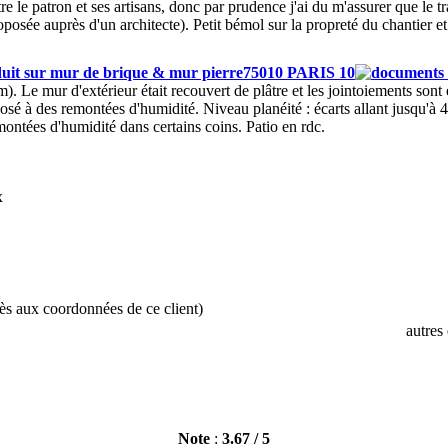
e le patron et ses artisans, donc par prudence j'ai du m'assurer que le t
roposée auprès d'un architecte). Petit bémol sur la propreté du chantier et
uit sur mur de brique & mur pierre75010 PARIS 10
. Le mur d'extérieur était recouvert de plâtre et les jointoiements sont e
osé à des remontées d'humidité. Niveau planéité : écarts allant jusqu'à 
ontées d'humidité dans certains coins. Patio en rdc.
x
cès aux coordonnées de ce client)
autres
Note
:
3.67
/
5