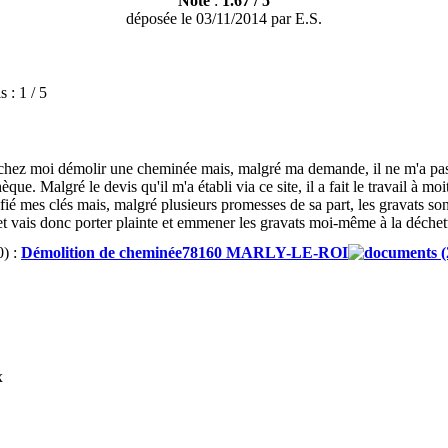
Note
:
1.67
/
5
déposée le
03/11/2014
par
E.S.
s :
1 / 5
u chez moi démolir une cheminée mais, malgré ma demande, il ne m'a pas 
hèque. Malgré le devis qu'il m'a établi via ce site, il a fait le travail à 
nfié mes clés mais, malgré plusieurs promesses de sa part, les gravats so
et vais donc porter plainte et emmener les gravats moi-même à la déchett
) :
Démolition de cheminée78160 MARLY-LE-ROI
(
x