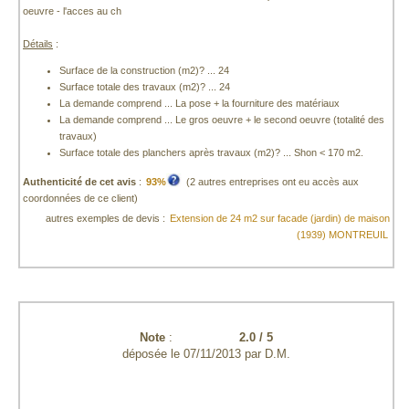
oeuvre - l'acces au ch
Détails
:
Surface de la construction (m2)? ... 24
Surface totale des travaux (m2)? ... 24
La demande comprend ... La pose + la fourniture des matériaux
La demande comprend ... Le gros oeuvre + le second oeuvre (totalité des
travaux)
Surface totale des planchers après travaux (m2)? ... Shon < 170 m2.
Authenticité de cet avis
:
93%
(2 autres entreprises ont eu accès aux
coordonnées de ce client)
autres exemples de devis :
Extension de 24 m2 sur facade (jardin) de maison
(1939) MONTREUIL
Note
:
2.0
/
5
déposée le
07/11/2013
par
D.M.