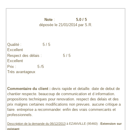
Note
:
5.0
/
5
déposée le
21/01/2014
par
S.R.
Qualité :
5 / 5
Excellent
Respect des délais :
5 / 5
Excellent
Prix :
5 /5
Très avantageux
Commentaire du client :
devis rapide et detaille. date de debut de
chantier respecte. beaucoup de communication et d information.
propositions techniques pour renovation. respect des delais et des
prix malgres certaines modifications non prevues. aucune critique a
faire. entreprise a recommander. enfin des vrais commercants et
professionnels.
Description de la demande du 06/12/2013
à EZANVILLE (95460) :
Extension sur
existant