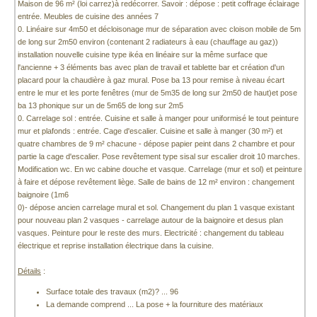
Maison de 96 m² (loi carrez)à redécorrer. Savoir : dépose : petit coffrage éclairage
entrée. Meubles de cuisine des années 7
0. Linéaire sur 4m50 et décloisonage mur de séparation avec cloison mobile de 5m
de long sur 2m50 environ (contenant 2 radiateurs à eau (chauffage au gaz))
installation nouvelle cuisine type ikéa en linéaire sur la même surface que
l'ancienne + 3 éléments bas avec plan de travail et tablette bar et création d'un
placard pour la chaudière à gaz mural. Pose ba 13 pour remise à niveau écart
entre le mur et les porte fenêtres (mur de 5m35 de long sur 2m50 de haut)et pose
ba 13 phonique sur un de 5m65 de long sur 2m5
0. Carrelage sol : entrée. Cuisine et salle à manger pour uniformisé le tout peinture
mur et plafonds : entrée. Cage d'escalier. Cuisine et salle à manger (30 m²) et
quatre chambres de 9 m² chacune - dépose papier peint dans 2 chambre et pour
partie la cage d'escalier. Pose revêtement type sisal sur escalier droit 10 marches.
Modification wc. En wc cabine douche et vasque. Carrelage (mur et sol) et peinture
à faire et dépose revêtement liège. Salle de bains de 12 m² environ : changement
baignoire (1m6
0)- dépose ancien carrelage mural et sol. Changement du plan 1 vasque existant
pour nouveau plan 2 vasques - carrelage autour de la baignoire et desus plan
vasques. Peinture pour le reste des murs. Electricité : changement du tableau
électrique et reprise installation électrique dans la cuisine.
Détails
:
Surface totale des travaux (m2)? ... 96
La demande comprend ... La pose + la fourniture des matériaux