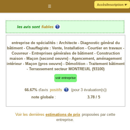
Accès/Inscription
☛
☰
les avis sont
fiables
entreprise de spécialités : Architecte - Diagnostic général du
bâtiment - Chauffagiste : Vente, Installation - Courtier en travaux -
Couvreur - Entreprises générales de bâtiment - Construction
maison - Maçon (second oeuvre) - Agencement, aménagement
intérieur - Maçon (gros oeuvre) - Démolition - Traitement bâtiment
- Terrassement secteur MONTREUIL (93100)
voir entreprise
66.67%
d'avis
positifs
(pour
3
évaluation(s))
note globale
:
3.78
/ 5
Voir les dernières
estimations de prix
proposées par cette
entreprise.