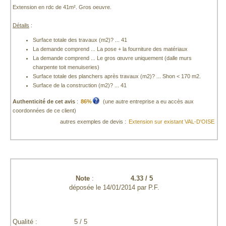
Extension en rdc de 41m². Gros oeuvre.
Détails
:
Surface totale des travaux (m2)? ... 41
La demande comprend ... La pose + la fourniture des matériaux
La demande comprend ... Le gros œuvre uniquement (dalle murs
charpente toit menuiseries)
Surface totale des planchers après travaux (m2)? ... Shon < 170 m2.
Surface de la construction (m2)? ... 41
Authenticité de cet avis
:
86%
(une autre entreprise a eu accès aux
coordonnées de ce client)
autres exemples de devis :
Extension sur existant VAL-D'OISE
Note
:
4.33
/
5
déposée le
14/01/2014
par
P.F.
Qualité :
5 / 5