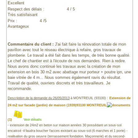
Excellent
Respect des délais :
4 / 5
Très satisfaisant
Prix :
4 /5
Avantageux
Commentaire du client :
J'ai fait faire la rénovation totale de mon
pavillon avec tout le réseau électrique à refaire, gros travaux de
plomberie. Le travail a été fait dans les temps, de très bonne qualité.
Le chef de chantier est à l'écoute de nos demandes. Rien à redire.
Nous avons donc continué les travaux avec la création de mon
extension en bois 30 m2 avec abattage mur porteur + poutre ipn, une
baie vitrée de 4 m... Nous sommes également ravis du résultat.
Travail de qualité, ouvriers discrets et très travailleurs. Je
recommande.
Description de la demande du 26/05/2013
à MONTREUIL (93100) :
Extension de
24 m2 sur facade (jardin) de maison (1939)93100 MONTREUIL
(1)
Voir détails
- extension de 24m2 en beton sur maison années 30 possédant un sous-sol
encaissé -il faudra boucher l'acces existant au sous-sol (6 marches et 1 porte) -
realisation du gros oeuvre (terrassement fondation. Maçonnerie) et du second-