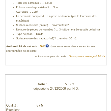
Taille des carreaux ? ... 33x33
Enlever carrelage existant? ... Non
Carrelage ... Collé
La demande comprend ... La pose seulement (pas la fourniture des
matériaux)
Surface à carreler (en m2) ... environ 30 m2
Nombre de pièces concernées ? ... 3 (séjour, entrée et salle de bains)
Type de pose ... Droite
Surface totale des travaux (m2)? ... environ 30 m2
Authenticité de cet avis
:
86%
(une autre entreprise a eu accès aux
coordonnées de ce client)
autres exemples de devis :
Devis pose carrelage GAGNY
Note
:
5.0
/
5
déposée le
24/12/2009
par
N.D.
Qualité :
5 / 5
Excellent