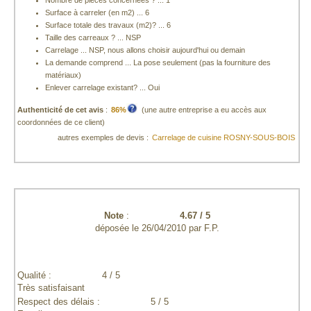
Nombre de pièces concernées ? ... 1
Surface à carreler (en m2) ... 6
Surface totale des travaux (m2)? ... 6
Taille des carreaux ? ... NSP
Carrelage ... NSP, nous allons choisir aujourd'hui ou demain
La demande comprend ... La pose seulement (pas la fourniture des
matériaux)
Enlever carrelage existant? ... Oui
Authenticité de cet avis
:
86%
(une autre entreprise a eu accès aux
coordonnées de ce client)
autres exemples de devis :
Carrelage de cuisine ROSNY-SOUS-BOIS
Note
:
4.67
/
5
déposée le
26/04/2010
par
F.P.
Qualité :
4 / 5
Très satisfaisant
Respect des délais :
5 / 5