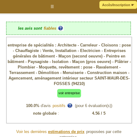
Accès/Inscription
☛
☰
les avis sont
fiables
entreprise de spécialités : Architecte - Carreleur - Cloisons : pose
- Chauffagiste : Vente, Installation - Electricien - Entreprises
générales de bâtiment - Maçon (second oeuvre) - Peintre en
bâtiment - Paysagiste - Isolation - Maçon (gros oeuvre) - Plâtrier -
Plombier - Moquette, revêtement : pose - Ravalement -
Terrassement - Démolition - Menuiserie - Construction maison -
Agencement, aménagement intérieur secteur SAINT-MAUR-DES-
FOSSES (94210)
voir entreprise
100.0%
d'avis
positifs
(pour
6
évaluation(s))
note globale
:
4.56
/ 5
Voir les dernières
estimations de prix
proposées par cette