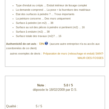
Type d'enduit ou crépis ... Enduit intérieur de lissage complet
La demande comprend ... La pose + la fourniture des matériaux
Etat des surfaces à peindre ? ... Trous importants
La peinture concerne ... Des murs uniquement
Surface à peindre (en m2) ... 38
Surface au sol des pièces à peindre si pertinent (m2) ... 16
Surface à enduire (m2) ... 38
Surface totale des travaux (m2)? ... 16
Authenticité de cet avis
:
72%
(aucune autre entreprise n'a eu accès aux
coordonnées de ce client)
autres exemples de devis :
Préparation de murs (rebouchage et enduit) SAINT-
MAUR-DES-FOSSES
Note
:
5.0
/
5
déposée le
18/02/2009
par
D.S.
Qualité :
5 / 5