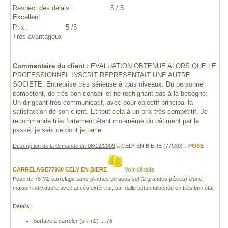
Respect des délais :
5 / 5
Excellent
Prix :
5 /5
Très avantageux
Commentaire du client :
EVALUATION OBTENUE ALORS QUE LE
PROFESSIONNEL INSCRIT REPRESENTAIT UNE AUTRE
SOCIETE. Entreprise très sérieuse à tous niveaux. Du personnel
compétent, de très bon conseil et ne rechignant pas à la besogne.
Un dirigeant très communicatif, avec pour objectif principal la
satisfaction de son client. Et tout cela à un prix très compétitif. Je
recommande très fortement étant moi-même du bâtiment par le
passé, je sais ce dont je parle.
Description de la demande du 08/12/2009
à CELY EN BIERE (77930) :
POSE
CARRELAGE77930 CELY EN BIERE
Voir détails
Pose de 76 M2 carrelage sans plinthes en sous sol (2 grandes pièces) d'une
maison individuelle avec accès extérieur, sur dalle béton talochée en très bon état
Détails
:
Surface à carreler (en m2) ... 76