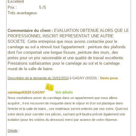
Excellent
Prix :
5 /5
Très avantageux
Commentaire du client :
EVALUATION OBTENUE ALORS QUE LE
PROFESSIONNEL INSCRIT REPRESENTAIT UNE AUTRE
SOCIETE. Cette entreprise que nous avions contactée pour le
carrelage au sol a rénové tout l'appartement : peinture des plafonds
dont l'un comportait une longue fissure, peinture des murs, des
portes pour un prix raisonnable et une qualité de travail excellente.
Prestations satifaisantes pour le carrelage au sol et le carrelage
mural de la salle de bains.
Description de la demande du 15/01/2010
à GAGNY (93220) :
Devis pose
carrelage93220 GAGNY
Voir détails
Nous souhaitons poser du carrelage dans un appartement que nous allons
acquérir , il est recouvert de moquette dans le séjour et d'un sol plastique dans
l'entrée et la salle de bains , ces matériaux seront enlevés par nos soins. Quel est
votre devis pour carreler ces pièces, sachant qu'il faudra prévoir également une
isolation (pour les voisins du dessous) merci par avance de votre réponse.
Détails
: