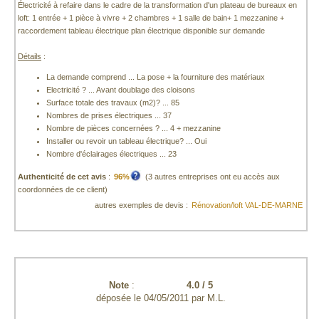
Électricité à refaire dans le cadre de la transformation d'un plateau de bureaux en
loft: 1 entrée + 1 pièce à vivre + 2 chambres + 1 salle de bain+ 1 mezzanine +
raccordement tableau électrique plan électrique disponible sur demande
Détails
:
La demande comprend ... La pose + la fourniture des matériaux
Electricité ? ... Avant doublage des cloisons
Surface totale des travaux (m2)? ... 85
Nombres de prises électriques ... 37
Nombre de pièces concernées ? ... 4 + mezzanine
Installer ou revoir un tableau électrique? ... Oui
Nombre d'éclairages électriques ... 23
Authenticité de cet avis
:
96%
(3 autres entreprises ont eu accès aux
coordonnées de ce client)
autres exemples de devis :
Rénovation/loft VAL-DE-MARNE
Note
:
4.0
/
5
déposée le
04/05/2011
par
M.L.