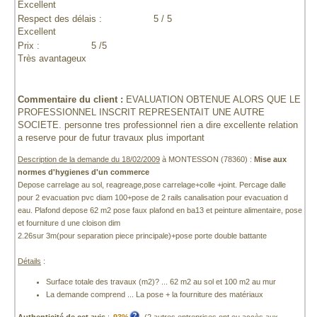
Excellent
Respect des délais :
5 / 5
Excellent
Prix :
5 /5
Très avantageux
Commentaire du client :
EVALUATION OBTENUE ALORS QUE LE
PROFESSIONNEL INSCRIT REPRESENTAIT UNE AUTRE
SOCIETE. personne tres professionnel rien a dire excellente relation
a reserve pour de futur travaux plus important
Description de la demande du 18/02/2009
à MONTESSON (78360) :
Mise aux
normes d'hygienes d'un commerce
Depose carrelage au sol, reagreage,pose carrelage+colle +joint. Percage dalle
pour 2 evacuation pvc diam 100+pose de 2 rails canalisation pour evacuation d
eau. Plafond depose 62 m2 pose faux plafond en ba13 et peinture alimentaire, pose
et fourniture d une cloison dim
2.26sur 3m(pour separation piece principale)+pose porte double battante
Détails
:
Surface totale des travaux (m2)? ... 62 m2 au sol et 100 m2 au mur
La demande comprend ... La pose + la fourniture des matériaux
Authenticité de cet avis
:
93%
(2 autres entreprises ont eu accès aux