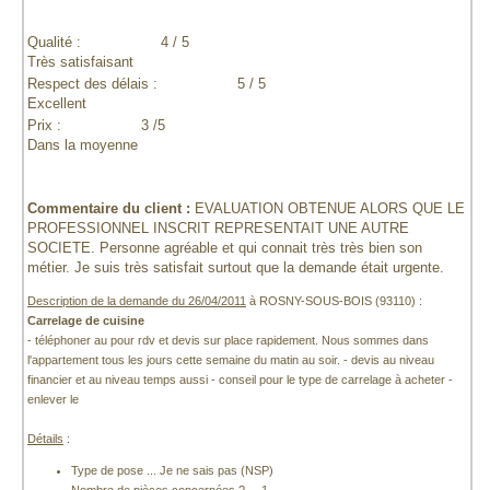
Qualité :
4 / 5
Très satisfaisant
Respect des délais :
5 / 5
Excellent
Prix :
3 /5
Dans la moyenne
Commentaire du client :
EVALUATION OBTENUE ALORS QUE LE
PROFESSIONNEL INSCRIT REPRESENTAIT UNE AUTRE
SOCIETE. Personne agréable et qui connait très très bien son
métier. Je suis très satisfait surtout que la demande était urgente.
Description de la demande du 26/04/2011
à ROSNY-SOUS-BOIS (93110) :
Carrelage de cuisine
- téléphoner au
pour rdv et devis sur place rapidement. Nous sommes dans
l'appartement tous les jours cette semaine du matin au soir. - devis au niveau
financier et au niveau temps aussi - conseil pour le type de carrelage à acheter -
enlever le
Détails
:
Type de pose ... Je ne sais pas (NSP)