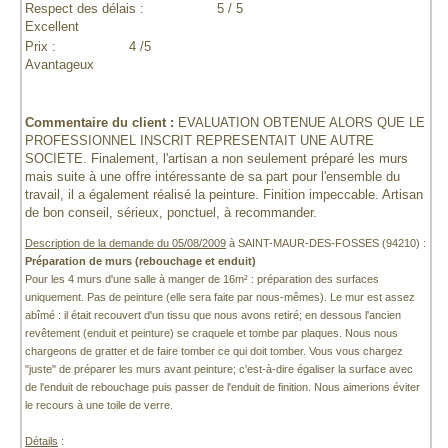
Respect des délais :
5 / 5
Excellent
Prix :
4 /5
Avantageux
Commentaire du client :
EVALUATION OBTENUE ALORS QUE LE
PROFESSIONNEL INSCRIT REPRESENTAIT UNE AUTRE
SOCIETE. Finalement, l'artisan a non seulement préparé les murs
mais suite à une offre intéressante de sa part pour l'ensemble du
travail, il a également réalisé la peinture. Finition impeccable. Artisan
de bon conseil, sérieux, ponctuel, à recommander.
Description de la demande du 05/08/2009
à SAINT-MAUR-DES-FOSSES (94210) :
Préparation de murs (rebouchage et enduit)
Pour les 4 murs d'une salle à manger de 16m² : préparation des surfaces
uniquement. Pas de peinture (elle sera faite par nous-mêmes). Le mur est assez
abîmé : il était recouvert d'un tissu que nous avons retiré; en dessous l'ancien
revêtement (enduit et peinture) se craquele et tombe par plaques. Nous nous
chargeons de gratter et de faire tomber ce qui doit tomber. Vous vous chargez
"juste" de préparer les murs avant peinture; c'est-à-dire égaliser la surface avec
de l'enduit de rebouchage puis passer de l'enduit de finition. Nous aimerions éviter
le recours à une toile de verre.
Détails
: