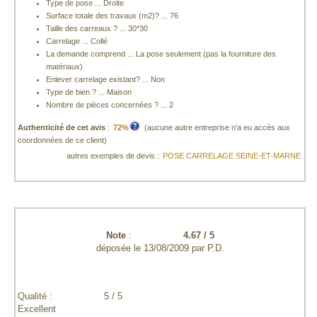
Type de pose ... Droite
Surface totale des travaux (m2)? ... 76
Taille des carreaux ? ... 30*30
Carrelage ... Collé
La demande comprend ... La pose seulement (pas la fourniture des
matériaux)
Enlever carrelage existant? ... Non
Type de bien ? ... Maison
Nombre de pièces concernées ? ... 2
Authenticité de cet avis
:
72%
(aucune autre entreprise n'a eu accès aux
coordonnées de ce client)
autres exemples de devis :
POSE CARRELAGE SEINE-ET-MARNE
Note
:
4.67
/
5
déposée le
13/08/2009
par
P.D.
Qualité :
5 / 5
Excellent