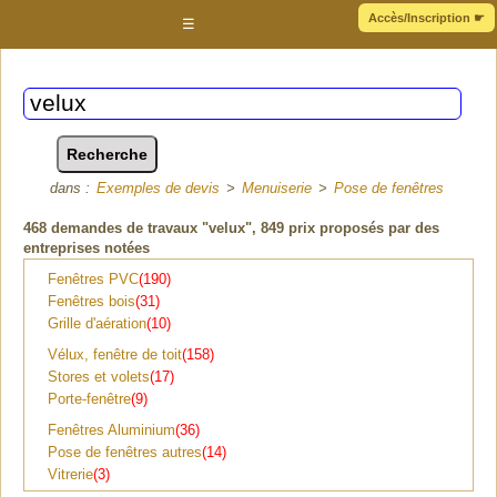
Accès/Inscription
☛
☰
dans :
Exemples de devis
>
Menuiserie
>
Pose de fenêtres
468
demandes de travaux "velux"
, 849 prix proposés par des
entreprises notées
Fenêtres PVC
(190)
Fenêtres bois
(31)
Grille d'aération
(10)
Vélux, fenêtre de toit
(158)
Stores et volets
(17)
Porte-fenêtre
(9)
Fenêtres Aluminium
(36)
Pose de fenêtres autres
(14)
Vitrerie
(3)