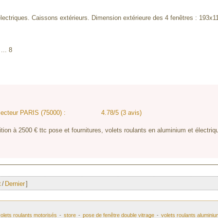
électriques. Caissons extérieurs. Dimension extérieure des 4 fenêtres : 193x1
... 8
:
 secteur PARIS (75000) :
4.78/5 (3 avis)
tion à 2500 € ttc pose et fournitures, volets roulants en aluminium et électri
t
/
Dernier
]
olets roulants motorisés
-
store
-
pose de fenêtre double vitrage
-
volets roulants aluminiu