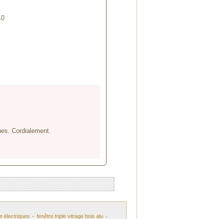
10
ques. Cordialement.
m électriques
-
fenêtre triple vitrage bois alu
-