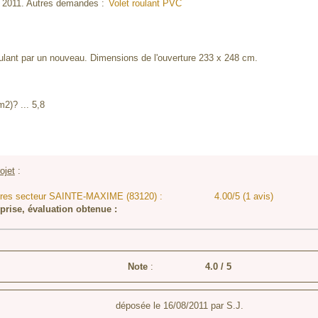
r. 2011. Autres demandes :
Volet roulant PVC
ulant par un nouveau. Dimensions de l'ouverture 233 x 248 cm.
m2)? ... 5,8
ojet
:
stores secteur SAINTE-MAXIME (83120) :
4.00/5 (1 avis)
eprise, évaluation obtenue :
Note
:
4.0
/
5
déposée le
16/08/2011
par
S.J.