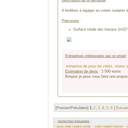
Description de la demande
:
4 fenêtres à équiper en volets roulants 
Précisions
:
Surface totale des travaux (m2)? 
...
Entreprises intéressées par ce projet
entreprise de pose de volets, stores
Estimation de devis
:
2 500
euros
Bonjour je peux vous faire une proposi
[Premier/Précédent]
1
,
2
,
3
,
4
,
5
,
6
[
Suivan
...
recherches fréquentes
:
-
pose volet roulant somfy
-
volet roulant manuel
-
v