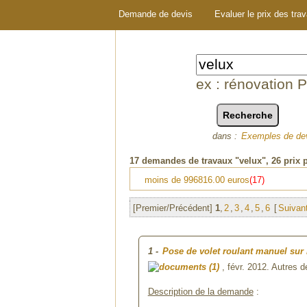
Demande de devis
Evaluer le prix des tra
ex : rénovation 
dans :
Exemples de de
17
demandes de travaux "velux"
, 26 prix
moins de 996816.00 euros
(17)
[Premier/Précédent]
1
,
2
,
3
,
4
,
5
,
6
[
Suivan
1
-
Pose de volet roulant manuel sur
(1)
, févr. 2012. Autres
Description de la demande
: