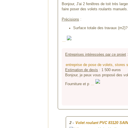
Bonjour, J'ai 2 fenêtres de toit très la
faire poser des volets roulants manuels.
Précisions
:
Surface totale des travaux (m2)? 
...
Entreprises intéressées par ce projet
entreprise de pose de volets, stores
Estimation de devis
:
1 500
euros
Bonjour, je peux vous proposé des vol
Fourniture et p
...
2
-
Volet roulant PVC
83120 SAI