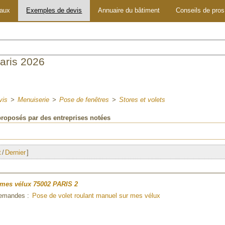
vaux
Exemples de devis
Annuaire du bâtiment
Conseils de pros
Paris 2026
vis
>
Menuiserie
>
Pose de fenêtres
>
Stores et volets
 proposés par des entreprises notées
t
/
Dernier
]
 mes vélux
75002 PARIS 2
 demandes :
Pose de volet roulant manuel sur mes vélux