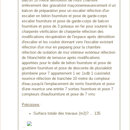
balcon 10 metre démolition de murs chambre
enlèvement des gravatslot maçonnerieavancement d un
balcon de préparation pour un escalier réfection d'un
escalier en béton fourniture et pose de garde-corps
escalier fourniture et pose de garde-corps de balcon
fourniture et pose de 3 poteaux en fer pour soutenir la
charpente vérification de charpente réfection des
modifications récupération de l'espace après démolition
d'escalier et les couloir donnant vers l'escalier existant
réfection d'un mur en parpaing pour la chambre
réfection de isolation de mur intérieur extérieur réfection
de l'étanchéité de terrasse après modifications
apportées pour le dalle de béton fourniture et pose de
gouttière fourniture et pose de descente de pluvialelot
plomberie pour 7 appartement 1 wc 1sdb 1 cuisinelot
nourrice réfection de tranchée 10 metre du compteur
d'eau jusqu'à l'emplacement de norris fourniture et pose
d'une nourrice une entrée 7 sorties fourniture et pose 7
compteurs d'eaufourniture et pose de 7 vmc
Précisions
:
Surface totale des travaux (m2)? ... 135
...