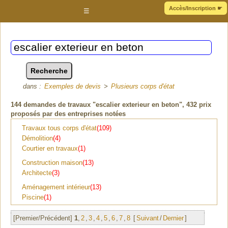
Accès/Inscription
☛
☰
dans :
Exemples de devis
>
Plusieurs corps d'état
144
demandes de travaux "escalier exterieur en beton"
, 432 prix
proposés par des entreprises notées
Travaux tous corps d'état
(109)
Démolition
(4)
Courtier en travaux
(1)
Construction maison
(13)
Architecte
(3)
Aménagement intérieur
(13)
Piscine
(1)
[Premier/Précédent]
1
,
2
,
3
,
4
,
5
,
6
,
7
,
8
[
Suivant
/
Dernier
]