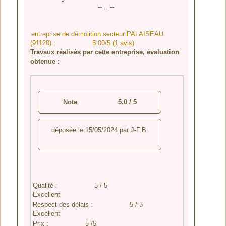
-- .. --
entreprise de démolition secteur PALAISEAU
(91120) :
5.00/5 (1 avis)
Travaux réalisés par cette entreprise, évaluation
obtenue :
Note
:
5.0
/
5
déposée le
15/05/2024
par
J-F.B.
Qualité :
5 / 5
Excellent
Respect des délais :
5 / 5
Excellent
Prix :
5 /5