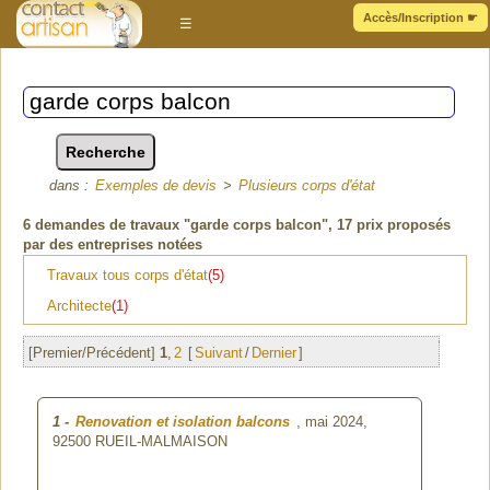
Accès/Inscription
☛
☰
dans :
Exemples de devis
>
Plusieurs corps d'état
6
demandes de travaux "garde corps balcon"
, 17 prix proposés
par des entreprises notées
Travaux tous corps d'état
(5)
Architecte
(1)
[Premier/Précédent]
1
,
2
[
Suivant
/
Dernier
]
1
-
Renovation et isolation balcons
, mai 2024,
92500 RUEIL-MALMAISON