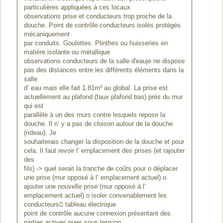
particulières appliquées à ces locaux
observations prise et conducteurs trop proche de la
douche. Point de contrôle conducteurs isolés protégés
mécaniquement
par conduits. Goulottes. Plinthes ou huisseries en
matière isolante ou métallique
observations conducteurs de la salle d'eauje ne dispose
pas des distances entre les différents éléments dans la
salle
d’ eau mais elle fait 1.81m² au global. La prise est
actuellement au plafond (faux plafond bas) près du mur
qui est
parallèle à un des murs contre lesquels repose la
douche. Il n’ y a pas de cloison autour de la douche
(rideau). Je
souhaiterais changer la disposition de la douche et pour
cela. Il faut revoir l’ emplacement des prises (et rajouter
des
fils) -> quel serait la tranche de coûts pour o déplacer
une prise (mur opposé à l’ emplacement actuel) o
ajouter une nouvelle prise (mur opposé à l’
emplacement actuel) o isoler convenablement les
conducteurs tableau électrique
point de contrôle aucune connexion présentant des
parties actives nues sous tension