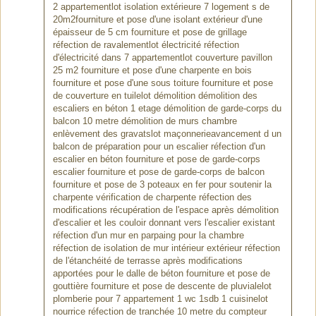
2 appartementlot isolation extérieure 7 logement s de
20m2fourniture et pose d'une isolant extérieur d'une
épaisseur de 5 cm fourniture et pose de grillage
réfection de ravalementlot électricité réfection
d'électricité dans 7 appartementlot couverture pavillon
25 m2 fourniture et pose d'une charpente en bois
fourniture et pose d'une sous toiture fourniture et pose
de couverture en tuilelot démolition démolition des
escaliers en béton 1 etage démolition de garde-corps du
balcon 10 metre démolition de murs chambre
enlèvement des gravatslot maçonnerieavancement d un
balcon de préparation pour un escalier réfection d'un
escalier en béton fourniture et pose de garde-corps
escalier fourniture et pose de garde-corps de balcon
fourniture et pose de 3 poteaux en fer pour soutenir la
charpente vérification de charpente réfection des
modifications récupération de l'espace après démolition
d'escalier et les couloir donnant vers l'escalier existant
réfection d'un mur en parpaing pour la chambre
réfection de isolation de mur intérieur extérieur réfection
de l'étanchéité de terrasse après modifications
apportées pour le dalle de béton fourniture et pose de
gouttière fourniture et pose de descente de pluvialelot
plomberie pour 7 appartement 1 wc 1sdb 1 cuisinelot
nourrice réfection de tranchée 10 metre du compteur