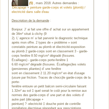
(5)
, mars 2018. Autres demandes :
Décapage + peinture garde-corps et volets (plomb) /
electricité dans salle d'eau
Description de la demande
:
Bonjour. J’ ai fait une offre d’ achat sur un appartement
de 34m² situé à clichy (9
2). L’ agence m’ a fait parvenir le diagnostic technique
après mon offre. 2 types de « problème » sont
constatés peinture au plomb et électricité-exposition
au plomb 2 garde-corps sont en classement 3 - garde-
corps fenêtre 8.50 mg/cm² dégradé (fissures.
Écaillages) - garde-corps porte-fenêtre 1
6.60 mg/cm² dégradé (fissures. Écaillages)les volets
(persiennes pliantes) d’ une fenêtre
sont en classement 2 11.20 mg/cm² en état d'usage
(usure par friction. Traces de chocs)le garde-corps de la
porte-
fenêtre entoure un petit balcon semi-circulaire faisant
1.32m² au sol  quel serait le coût pour la remise aux
normes des garde-corps d’ une part et des volets d’
autre part (décapage +
peinture) ? -electricité  douche point de contrôle
installation électrique répondant aux prescriptions