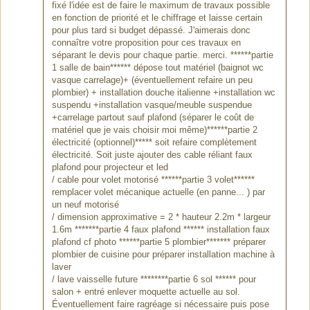
fixé l'idée est de faire le maximum de travaux possible
en fonction de priorité et le chiffrage et laisse certain
pour plus tard si budget dépassé. J'aimerais donc
connaître votre proposition pour ces travaux en
séparant le devis pour chaque partie. merci. ******partie
1 salle de bain****** dépose tout matériel (baignot wc
vasque carrelage)+ (éventuellement refaire un peu
plombier) + installation douche italienne +installation wc
suspendu +installation vasque/meuble suspendue
+carrelage partout sauf plafond (séparer le coût de
matériel que je vais choisir moi même)******partie 2
électricité (optionnel)***** soit refaire complètement
électricité. Soit juste ajouter des cable réliant faux
plafond pour projecteur et led
/ cable pour volet motorisé ******partie 3 volet******
remplacer volet mécanique actuelle (en panne... ) par
un neuf motorisé
/ dimension approximative = 2 * hauteur 2.2m * largeur
1.6m *******partie 4 faux plafond ****** installation faux
plafond cf photo ******partie 5 plombier******* préparer
plombier de cuisine pour préparer installation machine à
laver
/ lave vaisselle future ********partie 6 sol ****** pour
salon + entré enlever moquette actuelle au sol.
Éventuellement faire ragréage si nécessaire puis pose