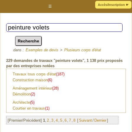
Accès/Inscription
☛
☰
dans :
Exemples de devis
>
Plusieurs corps d'état
229
demandes de travaux "peinture volets"
, 1 138 prix proposés
par des entreprises notées
Travaux tous corps d'état
(187)
Construction maison
(6)
Aménagement intérieur
(28)
Démolition
(2)
Architecte
(5)
Courtier en travaux
(1)
[Premier/Précédent]
1
,
2
,
3
,
4
,
5
,
6
,
7
,
8
[
Suivant
/
Dernier
]