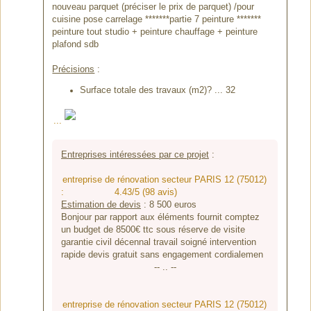
nouveau parquet (préciser le prix de parquet) /pour
cuisine pose carrelage *******partie 7 peinture *******
peinture tout studio + peinture chauffage + peinture
plafond sdb
Précisions
:
Surface totale des travaux (m2)? ... 32
...
Entreprises intéressées par ce projet
:
entreprise de rénovation secteur PARIS 12 (75012)
:
4.43/5 (98 avis)
Estimation de devis
:
8 500
euros
Bonjour par rapport aux éléments fournit comptez
un budget de 8500€ ttc sous réserve de visite
garantie civil décennal travail soigné intervention
rapide devis gratuit sans engagement cordialemen
-- .. --
entreprise de rénovation secteur PARIS 12 (75012)