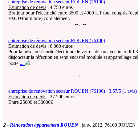
entreprise de rénovation secteur ROUEN (76100)
Estimation de devis
:
4 750
euros
Bonjour pour l'electricité entre 3500 et 4000 HT tout compris (depl
+MO+fourniture) cordialement.
-- .. --
entreprise de rénovation secteur ROUEN (76100)
Estimation de devis
:
6 000
euros
Pour la mise en sécurité éléctrique de votre tableau avec inter diff 
disjoncteur la réfection en semi encastré moulule et appareillage cel
poste
...
-- .. --
entreprise de rénovation secteur ROUEN (76100) :
3.67/5 (1 avis)
Estimation de devis
:
27 500
euros
Entre 25000 et 30000€
2
-
Rénovation appartement ROUEN
, janv. 2012,
76100 ROUEN