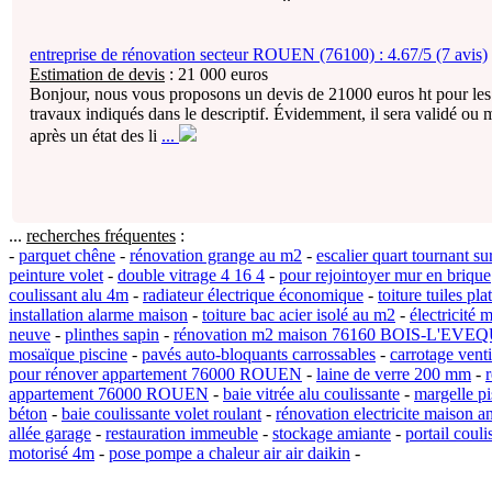
entreprise de rénovation secteur ROUEN (76100) :
4.67/5 (7 avis)
Estimation de devis
:
21 000
euros
Bonjour, nous vous proposons un devis de 21000 euros ht pour les
travaux indiqués dans le descriptif. Évidemment, il sera validé ou 
après un état des li
...
...
recherches fréquentes
:
-
parquet chêne
-
rénovation grange au m2
-
escalier quart tournant s
peinture volet
-
double vitrage 4 16 4
-
pour rejointoyer mur en brique
coulissant alu 4m
-
radiateur électrique économique
-
toiture tuiles pl
installation alarme maison
-
toiture bac acier isolé au m2
-
électricité 
neuve
-
plinthes sapin
-
rénovation m2 maison 76160 BOIS-L'EVE
mosaïque piscine
-
pavés auto-bloquants carrossables
-
carrotage venti
pour rénover appartement 76000 ROUEN
-
laine de verre 200 mm
-
appartement 76000 ROUEN
-
baie vitrée alu coulissante
-
margelle pi
béton
-
baie coulissante volet roulant
-
rénovation electricite maison a
allée garage
-
restauration immeuble
-
stockage amiante
-
portail couli
motorisé 4m
-
pose pompe a chaleur air air daikin
-