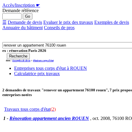
Accès/Inscription
☛
Demande référence
☰
Demande de devis
Evaluer le prix des travaux
Exemples de devis
Annuaire du bâtiment
Conseils de pros
ex : rénovation Paris 2026
dans :
Exemples de devis
>
Plusieurs corps d'état
Entreprises tous corps d'état à ROUEN
Calculatrice prix travaux
2
demandes de travaux "renover un appartement 76100 rouen"
, 7 prix propo
entreprises notées
Travaux tous corps d'état
(2)
1
-
Rénovation appartement ancien ROUEN
, oct. 2008,
76100 R