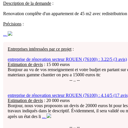
Description de la demande
:
Renovation complête d'un appartement de 45 m2 avec redistributrion
Précisions
:
...
Entreprises intéressées par ce projet
:
entreprise de rénovation secteur ROUEN (76100) :
3.22/5 (3 avis)
Estimation de devis
:
15 000
euros
Bonjour au vu de vos renseignement et votre budjet en partant sur 
materiaux gamme chantier on peu a 15000 euros ttc
-- .. --
entreprise de rénovation secteur ROUEN (76100) :
4.14/5 (17 avis
Estimation de devis
:
20 000
euros
Bonjour, nous vous proposons un devis de 20000 euros ht pour les
travaux indiqués dans le descriptif. Évidemment, il sera validé ou 
après un état des li
...
-- .. --