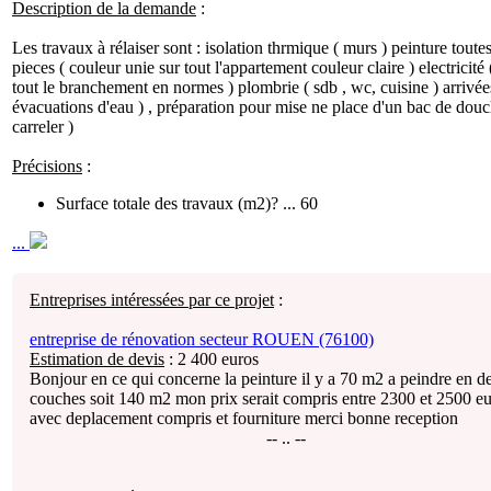
Description de la demande
:
Les travaux à rélaiser sont : isolation thrmique ( murs ) peinture toutes
pieces ( couleur unie sur tout l'appartement couleur claire ) electricité 
tout le branchement en normes ) plombrie ( sdb , wc, cuisine ) arrivée
évacuations d'eau ) , préparation pour mise ne place d'un bac de douc
carreler )
Précisions
:
Surface totale des travaux (m2)? ... 60
...
Entreprises intéressées par ce projet
:
entreprise de rénovation secteur ROUEN (76100)
Estimation de devis
:
2 400
euros
Bonjour en ce qui concerne la peinture il y a 70 m2 a peindre en d
couches soit 140 m2 mon prix serait compris entre 2300 et 2500 eu
avec deplacement compris et fourniture merci bonne reception
-- .. --