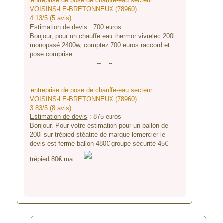
entreprise de pose de chauffe-eau secteur
VOISINS-LE-BRETONNEUX (78960) :
4.13/5 (5 avis)
Estimation de devis
:
700
euros
Bonjour, pour un chauffe eau thermor vivrelec 200l
monopasé 2400w, comptez 700 euros raccord et
pose comprise.
-- .. --
entreprise de pose de chauffe-eau secteur
VOISINS-LE-BRETONNEUX (78960) :
3.83/5 (8 avis)
Estimation de devis
:
875
euros
Bonjour. Pour votre estimation pour un ballon de
200l sur trépied stéatite de marque lemercier le
devis est ferme ballon 480€ groupe sécurité 45€
trépied 80€ ma
...