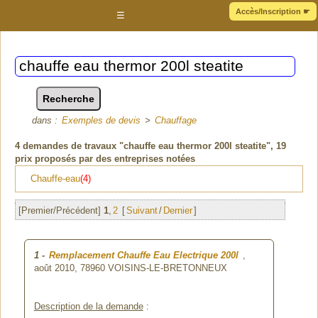
Accès/Inscription
☛
☰
dans :
Exemples de devis
>
Chauffage
4
demandes de travaux "chauffe eau thermor 200l steatite"
, 19
prix proposés par des entreprises notées
Chauffe-eau
(4)
[Premier/Précédent]
1
,
2
[
Suivant
/
Dernier
]
1
-
Remplacement Chauffe Eau Electrique 200l
,
août 2010,
78960 VOISINS-LE-BRETONNEUX
Description de la demande
: