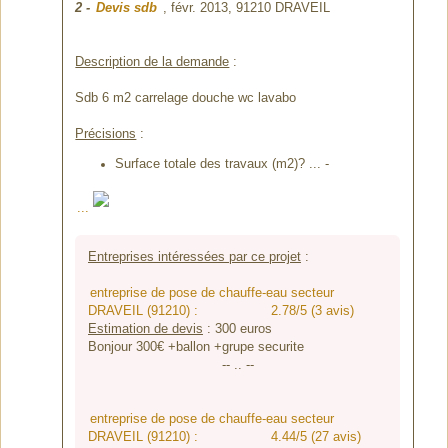
2
-
Devis sdb
, févr. 2013,
91210 DRAVEIL
Description de la demande
:
Sdb 6 m2 carrelage douche wc lavabo
Précisions
:
Surface totale des travaux (m2)? ... -
...
Entreprises intéressées par ce projet
:
entreprise de pose de chauffe-eau secteur
DRAVEIL (91210) :
2.78/5 (3 avis)
Estimation de devis
:
300
euros
Bonjour 300€ +ballon +grupe securite
-- .. --
entreprise de pose de chauffe-eau secteur
DRAVEIL (91210) :
4.44/5 (27 avis)