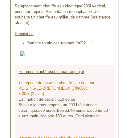
Remplacement chauffe eau electrique 200l vertical,
pose sur trepied. Alimentation monophasee. Je
souhaite un chauffe eau milieu de gamme (resistance
steatite)
Précisions
:
Surface totale des travaux (m2)? ... 1
...
Entreprises intéressées par ce projet
:
entreprise de pose de chauffe-eau secteur
VOISINS-LE-BRETONNEUX (78960) :
5.00/5 (2 avis)
Estimation de devis
:
610
euros
Bonjour je vous propose un 200 l résistance
céramique:360 euros,trépied:40 euros,raccords:60
euros,main d'oeuvre:150 euros. Cordialement
-- .. --