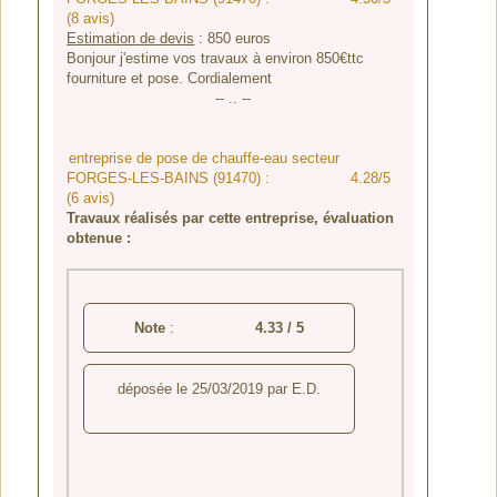
(8 avis)
Estimation de devis
:
850
euros
Bonjour j'estime vos travaux à environ 850€ttc
fourniture et pose. Cordialement
-- .. --
entreprise de pose de chauffe-eau secteur
FORGES-LES-BAINS (91470) :
4.28/5
(6 avis)
Travaux réalisés par cette entreprise, évaluation
obtenue :
Note
:
4.33
/
5
déposée le
25/03/2019
par
E.D.