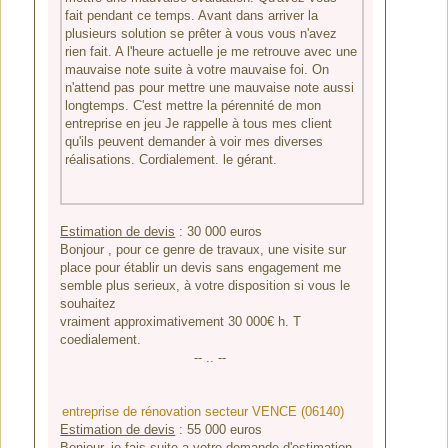
fait pendant ce temps. Avant dans arriver la
plusieurs solution se prêter à vous vous n'avez
rien fait. A l'heure actuelle je me retrouve avec une
mauvaise note suite à votre mauvaise foi. On
n'attend pas pour mettre une mauvaise note aussi
longtemps. C'est mettre la pérennité de mon
entreprise en jeu Je rappelle à tous mes client
qu'ils peuvent demander à voir mes diverses
réalisations. Cordialement. le gérant.
Estimation de devis
:
30 000
euros
Bonjour , pour ce genre de travaux, une visite sur
place pour établir un devis sans engagement me
semble plus serieux, à votre disposition si vous le
souhaitez
vraiment approximativement 30 000€ h. T
coedialement.
-- .. --
entreprise de rénovation secteur VENCE (06140)
Estimation de devis
:
55 000
euros
Bonjour, je fais suite a votre demande d'estimation