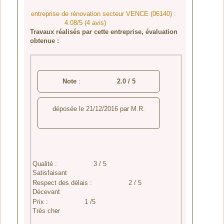
entreprise de rénovation secteur VENCE (06140) :
4.08/5 (4 avis)
Travaux réalisés par cette entreprise, évaluation
obtenue :
Note
:
2.0
/
5
déposée le
21/12/2016
par
M.R.
Qualité :
3 / 5
Satisfaisant
Respect des délais :
2 / 5
Décevant
Prix :
1 /5
Très cher