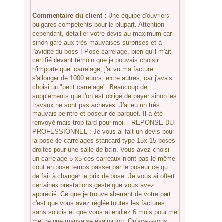
Commentaire du client :
Une équipe d'ouvriers
bulgares compétents pour le plupart. Attention
cependant, détailler votre devis au maximum car
sinon gare aux très mauvaises surprises et à
l'avidité du boss ! Pose carrelage, bien qu'il m'ait
certifié devant témoin que je pouvais choisir
n'importe quel carrelage, j'ai vu ma facture
s'allonger de 1000 euors, entre autres, car j'avais
choisi un "petit carrelage". Beaucoup de
suppléments que l'on est obligé de payer sinon les
travaux ne sont pas achevés. J'ai eu un très
mauvais peintre et poseur de parquet. Il a été
renvoyé mais trop tard pour moi. - REPONSE DU
PROFESSIONNEL : Je vous ai fait un devis pour
la pose de carrelages standard type 15x 15 poses
droites pour une salle de bain. Vous avez choisi
un carrelage 5 x5 ces carreaux n'ont pas le même
cout en pose temps passer par le poseur ce qui
de fait à changer le prix de pose. Je vous ai offert
certaines prestations geste que vous avez
apprécié. Ce que je trouve aberrant de votre part
c'est que vous avez réglée toutes les factures
sans soucis et que vous attendiez 6 mois pour me
mettre une mauvaise évaluation. Qu'avez-vous