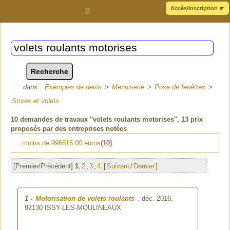
Accès/Inscription
☛
☰
dans :
Exemples de devis
>
Menuiserie
>
Pose de fenêtres
>
Stores et volets
10
demandes de travaux "volets roulants motorises"
, 13 prix
proposés par des entreprises notées
moins de 996816.00 euros
(10)
[Premier/Précédent]
1
,
2
,
3
,
4
[
Suivant
/
Dernier
]
1
-
Motorisation de volets roulants
, déc. 2016,
92130 ISSY-LES-MOULINEAUX