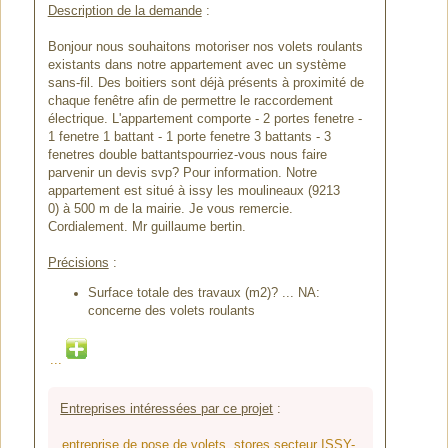
Description de la demande
:
Bonjour nous souhaitons motoriser nos volets roulants
existants dans notre appartement avec un système
sans-fil. Des boitiers sont déjà présents à proximité de
chaque fenêtre afin de permettre le raccordement
électrique. L'appartement comporte - 2 portes fenetre -
1 fenetre 1 battant - 1 porte fenetre 3 battants - 3
fenetres double battantspourriez-vous nous faire
parvenir un devis svp? Pour information. Notre
appartement est situé à issy les moulineaux (9213
0) à 500 m de la mairie. Je vous remercie.
Cordialement. Mr guillaume bertin.
Précisions
:
Surface totale des travaux (m2)? ... NA:
concerne des volets roulants
...
Entreprises intéressées par ce projet
:
entreprise de pose de volets, stores secteur ISSY-