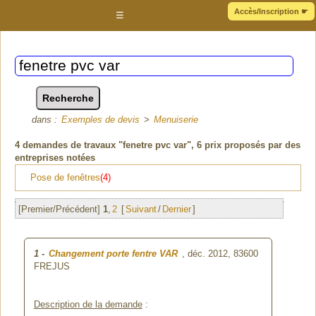
Accès/Inscription
☛
☰
dans :
Exemples de devis
>
Menuiserie
4
demandes de travaux "fenetre pvc var"
, 6 prix proposés par des
entreprises notées
Pose de fenêtres
(4)
[Premier/Précédent]
1
,
2
[
Suivant
/
Dernier
]
1
-
Changement porte fentre VAR
, déc. 2012,
83600
FREJUS
Description de la demande
: