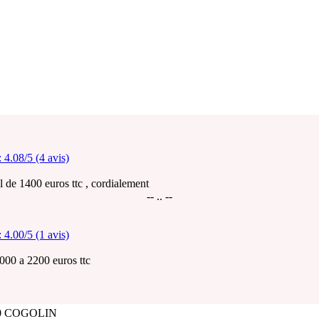
:
4.08/5 (4 avis)
l de 1400 euros ttc , cordialement
-- .. --
:
4.00/5 (1 avis)
2000 a 2200 euros ttc
0 COGOLIN