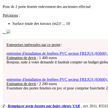
Pose de 2 porte fenetre enlevement des anciennes effectué
Précisions
:
Surface totale des travaux (m2)? ... 10
...
Entreprises intéressées par ce projet
:
entreprise d'installation de fenêtres PVC secteur FREJUS (83600) 
Estimation de devis
:
1 400
euros
Bonjour, suite à votre demande il faudrait compter un budget globa
entreprise d'installation de fenêtres PVC secteur FREJUS (83600) 
Estimation de devis
:
2 200
euros
Fourniture des portes fenetres en pvc et pose comprise fourchette 
2
-
Remplacer porte fenetre par baies vitrees VAR
, oct. 2011,
8331