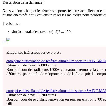
Description de la demande
:
Nous voulons changer les fenetres et porte- fenetres actuellement en 
qu'une cheminée nous voulons installer les radiateurs nous pensons que
Précisions
:
Surface totale des travaux (m2)? ... 150
...
Entreprises intéressées par ce projet
:
entreprise d'installation de fenêtres aluminium secteur SAINT
Estimation de devis
:
2 000
euros
Bonjour, pour des radiateurs 1500w de marque thermor cela varie 
/ 700euros pour du fluide caloporteur ou de la fonte. prix ht comp
entreprise d'installation de fenêtres aluminium secteur SAINT
Estimation de devis
:
3 700
euros
Bonjour, pour du pvc blanc rénovation on sera sur environ 3700 eur
cdlt