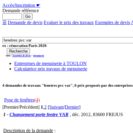
Accès/Inscription
☛
Demande référence
☰
Demande de devis
Evaluer le prix des travaux
Exemples de devis
A
ex : rénovation Paris 2026
dans :
Exemples de devis
>
Menuiserie
Entreprises de menuiserie à TOULON
Calculatrice prix travaux de menuiserie
4
demandes de travaux "fenetres pvc var"
, 6 prix proposés par des entreprises
Pose de fenêtres
(4)
[Premier/Précédent]
1
,
2
[
Suivant
/
Dernier
]
1
-
Changement porte fentre VAR
, déc. 2012,
83600 FREJUS
Description de la demande
: