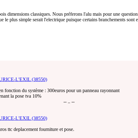
bois dimensions classiques. Nous préferons l'alu mais pour une question
 le plus simple serait l'electrique puisque certains branchements sont e
-MAURICE-L'EXIL (38550)
en fonction du système : 300euros pour un panneau rayonnant
renant la pose tva 10%
-- .. --
-MAURICE-L'EXIL (38550)
os ttc deplacement fourniture et pose.