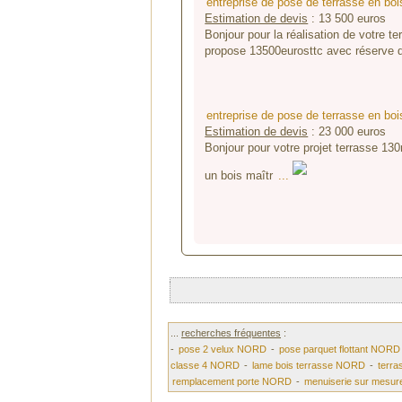
entreprise de pose de terrasse en b
Estimation de devis
:
13 500
euros
Bonjour pour la réalisation de votre t
propose 13500eurosttc avec réserve d'
entreprise de pose de terrasse en b
Estimation de devis
:
23 000
euros
Bonjour pour votre projet terrasse 13
un bois maîtr
...
...
recherches fréquentes
:
-
pose 2 velux NORD
-
pose parquet flottant NORD
classe 4 NORD
-
lame bois terrasse NORD
-
terr
remplacement porte NORD
-
menuiserie sur mesu