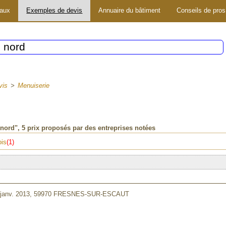
vaux
Exemples de devis
Annuaire du bâtiment
Conseils de pros
vis
>
Menuiserie
 nord"
, 5 prix proposés par des entreprises notées
ois
(1)
 janv. 2013,
59970 FRESNES-SUR-ESCAUT