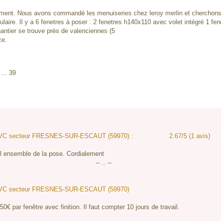
ement. Nous avons commandé les menuiseries chez leroy merlin et cherchons 
laire. Il y a 6 fenetres à poser : 2 fenetres h140x110 avec volet intégré 1 fe
antier se trouve près de valenciennes (5
ce.
... 39
:
res PVC secteur FRESNES-SUR-ESCAUT (59970) :
2.67/5 (1 avis)
 l ensemble de la pose. Cordialement
-- .. --
res PVC secteur FRESNES-SUR-ESCAUT (59970)
50€ par fenêtre avec finition. Il faut compter 10 jours de travail.