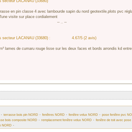
ois secteur LACANAU (33680)
errasse en pin classe 4 avec lambourde sapin du nord geotextile,plots pvc régla
une visite sur place cordialement
-- .. --
ois secteur LACANAU (33680) :
4.67/5 (2 avis)
0m² lames de cumaru rouge lisse sur les deux faces et bords arrondis kd entre
-
terrasse bois pin NORD
-
fenêtres NORD
-
fenêtre velux NORD
-
pose fenêtre pvc N
asse bois composite NORD
-
remplacement fenêtre velux NORD
-
fenêtre de toit avec po
re NORD
-