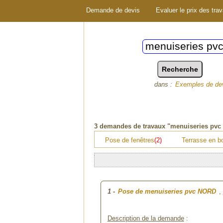
Demande de devis
Evaluer le prix des tra
dans :
Exemples de de
3
demandes de travaux "menuiseries pvc
Pose de fenêtres
(2)
Terrasse en b
1
-
Pose de menuiseries pvc NORD
,
Description de la demande
: