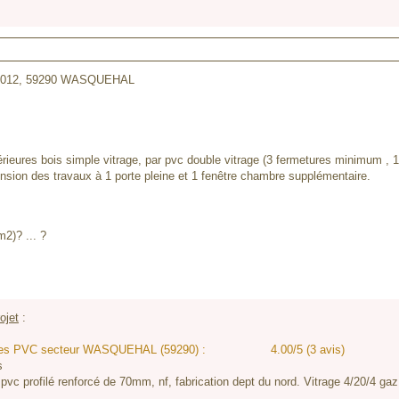
 2012,
59290 WASQUEHAL
eures bois simple vitrage, par pvc double vitrage (3 fermetures minimum , 1 p
xtension des travaux à 1 porte pleine et 1 fenêtre chambre supplémentaire.
m2)? ... ?
ojet
:
enêtres PVC secteur WASQUEHAL (59290) :
4.00/5 (3 avis)
s
 pvc profilé renforcé de 70mm, nf, fabrication dept du nord. Vitrage 4/20/4 ga