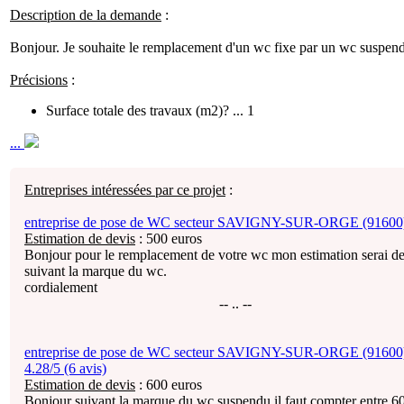
Description de la demande
:
Bonjour. Je souhaite le remplacement d'un wc fixe par un wc suspen
Précisions
:
Surface totale des travaux (m2)? ... 1
...
Entreprises intéressées par ce projet
:
entreprise de pose de WC secteur SAVIGNY-SUR-ORGE (91600
Estimation de devis
:
500
euros
Bonjour pour le remplacement de votre wc mon estimation serai d
suivant la marque du wc.
cordialement
-- .. --
entreprise de pose de WC secteur SAVIGNY-SUR-ORGE (91600)
4.28/5 (6 avis)
Estimation de devis
:
600
euros
Bonjour suivant la marque du wc suspendu il faut compter entre 60