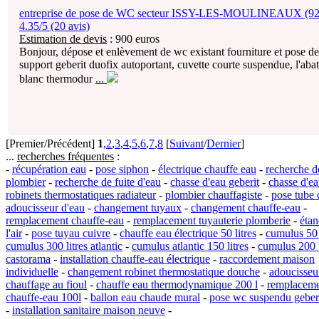
entreprise de pose de WC secteur ISSY-LES-MOULINEAUX (92
4.35/5 (20 avis)
Estimation de devis
:
900
euros
Bonjour, dépose et enlèvement de wc existant fourniture et pose de
support geberit duofix autoportant, cuvette courte suspendue, l'abat
blanc thermodur
...
[Premier/Précédent]
1
,
2
,
3
,
4
,
5
,
6
,
7
,
8
[
Suivant
/
Dernier
]
...
recherches fréquentes
:
-
récupération eau
-
pose siphon
-
électrique chauffe eau
-
recherche de
plombier
-
recherche de fuite d'eau
-
chasse d'eau geberit
-
chasse d'e
robinets thermostatiques radiateur
-
plombier chauffagiste
-
pose tube 
adoucisseur d'eau
-
changement tuyaux
-
changement chauffe-eau
-
remplacement chauffe-eau
-
remplacement tuyauterie plomberie
-
étan
l'air
-
pose tuyau cuivre
-
chauffe eau électrique 50 litres
-
cumulus 50 
cumulus 300 litres atlantic
-
cumulus atlantic 150 litres
-
cumulus 200 
castorama
-
installation chauffe-eau électrique
-
raccordement maison
individuelle
-
changement robinet thermostatique douche
-
adoucisseu
chauffage au fioul
-
chauffe eau thermodynamique 200 l
-
remplacem
chauffe-eau 100l
-
ballon eau chaude mural
-
pose wc suspendu geber
-
installation sanitaire maison neuve
-