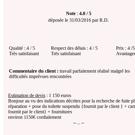
Note
:
4.0
/
5
déposée le
31/03/2016
par
R.D.
Qualité :
4 / 5
Respect des délais :
4 / 5
Prix :
4 /5
Très satisfaisant
Très satisfaisant
Avantage
Commentaire du client :
travail parfaitement réalisé malgré les
difficultés imprévues rencontrées
Estimation de devis
:
1 150
euros
Bonjour au vu des indications décrites pour la recherche de fuite p
réparation + pose du toilette suspendu {fournit par le client } + car
fournit par le client} + fournitures
environ 1150€ cordialement
-- .. --