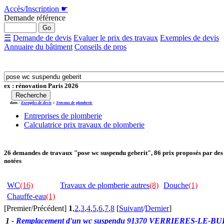
Accès/Inscription
☛
Demande référence
☰
Demande de devis
Evaluer le prix des travaux
Exemples de devis
Annuaire du bâtiment
Conseils de pros
ex : rénovation Paris 2026
dans :
Exemples de devis
>
Travaux de plomberie
Entreprises de plomberie
Calculatrice prix travaux de plomberie
26
demandes de travaux "pose wc suspendu geberit"
, 86 prix proposés par des
notées
WC
(16)
Travaux de plomberie autres
(8)
Douche
(1)
Chauffe-eau
(1)
[Premier/Précédent]
1
,
2
,
3
,
4
,
5
,
6
,
7
,
8
[
Suivant
/
Dernier
]
1
-
Remplacement d'un wc suspendu
91370 VERRIERES-LE-BU