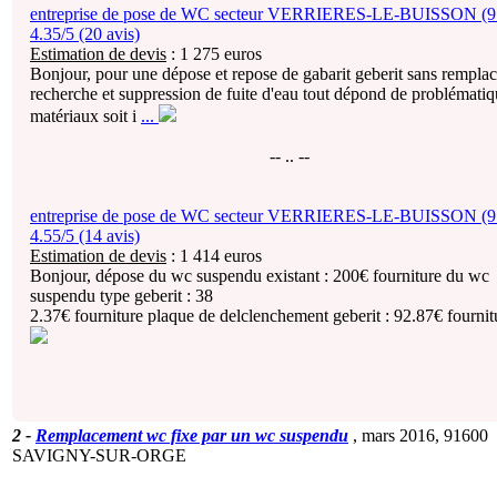
entreprise de pose de WC secteur VERRIERES-LE-BUISSON (91
4.35/5 (20 avis)
Estimation de devis
:
1 275
euros
Bonjour, pour une dépose et repose de gabarit geberit sans rempla
recherche et suppression de fuite d'eau tout dépond de problémati
matériaux soit i
...
-- .. --
entreprise de pose de WC secteur VERRIERES-LE-BUISSON (91
4.55/5 (14 avis)
Estimation de devis
:
1 414
euros
Bonjour, dépose du wc suspendu existant : 200€ fourniture du wc
suspendu type geberit : 38
2.37€ fourniture plaque de delclenchement geberit : 92.87€ fourni
2
-
Remplacement wc fixe par un wc suspendu
, mars 2016,
91600
SAVIGNY-SUR-ORGE