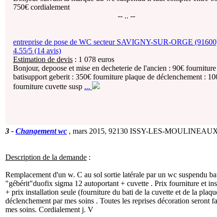
750€ cordialement
-- .. --
entreprise de pose de WC secteur SAVIGNY-SUR-ORGE (91600)
4.55/5 (14 avis)
Estimation de devis
:
1 078
euros
Bonjour, depoose et mise en decheterie de l'ancien : 90€ fourniture
batisupport geberit : 350€ fourniture plaque de déclenchement : 1
fourniture cuvette susp
...
3
-
Changement wc
, mars 2015,
92130 ISSY-LES-MOULINEAU
Description de la demande
:
Remplacement d'un w. C au sol sortie latérale par un wc suspendu ba
"gébérit"duofix sigma 12 autoportant + cuvette . Prix fourniture et ins
+ prix installation seule (fourniture du bati de la cuvette et de la plaq
déclenchement par mes soins . Toutes les reprises décoration seront fa
mes soins. Cordialement j. V