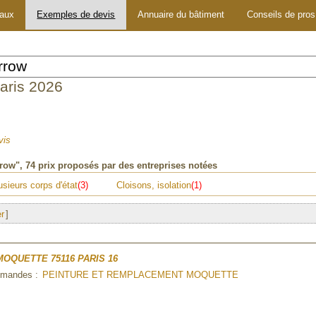
vaux
Exemples de devis
Annuaire du bâtiment
Conseils de pros
Paris 2026
vis
rrow"
, 74 prix proposés par des entreprises notées
usieurs corps d'état
(3)
Cloisons, isolation
(1)
er
]
 MOQUETTE
75116 PARIS 16
demandes :
PEINTURE ET REMPLACEMENT MOQUETTE