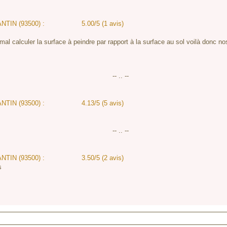
PANTIN (93500) :
5.00/5 (1 avis)
l calculer la surface à peindre par rapport à la surface au sol voilà donc nos 
-- .. --
PANTIN (93500) :
4.13/5 (5 avis)
-- .. --
PANTIN (93500) :
3.50/5 (2 avis)
s