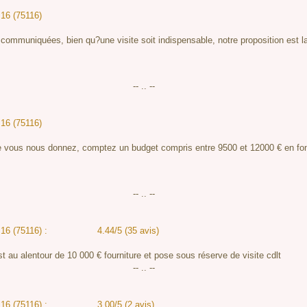
 16 (75116)
communiquées, bien qu?une visite soit indispensable, notre proposition est la
-- .. --
 16 (75116)
e vous nous donnez, comptez un budget compris entre 9500 et 12000 € en fonc
-- .. --
 16 (75116) :
4.44/5 (35 avis)
st au alentour de 10 000 € fourniture et pose sous réserve de visite cdlt
-- .. --
 16 (75116) :
3.00/5 (2 avis)