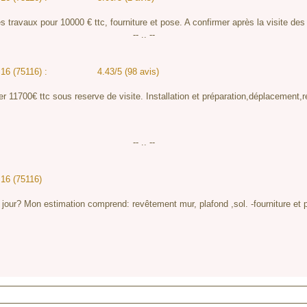
es travaux pour 10000 € ttc, fourniture et pose. A confirmer après la visite des
-- .. --
 16 (75116) :
4.43/5 (98 avis)
ter 11700€ ttc sous reserve de visite. Installation et préparation,déplacement,
-- .. --
 16 (75116)
 ce jour? Mon estimation comprend: revêtement mur, plafond ,sol. -fourniture e