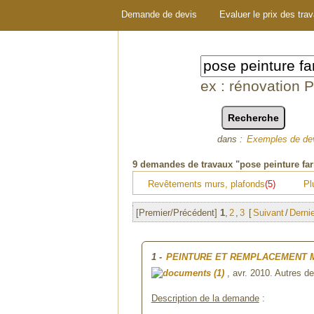
Demande de devis
Evaluer le prix des tra
ex : rénovation 
dans :
Exemples de de
9
demandes de travaux "pose peinture fa
Revêtements murs, plafonds
(5)
Pl
[Premier/Précédent]
1
,
2
,
3
[
Suivant
/
Derni
1
-
PEINTURE ET REMPLACEMENT
(1)
, avr. 2010. Autres 
Description de la demande
: