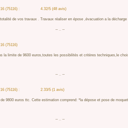
 16 (75116) :
4.32/5 (48 avis)
otalité de vos travaux . Travaux réaliser en épose ,évacuation a la décharge ,
-- .. --
 16 (75116)
ns la limite de 9600 euros,toutes les possibilités et critères techniques,le cho
-- .. --
 16 (75116) :
2.33/5 (1 avis)
 de 9800 euros ttc. Cette estimation comprend: *la dépose et pose de moquett
-- .. --