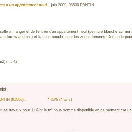
ces d'un appartement neuf
, juin 2009,
93500 PANTIN
salle à manger et de l'entrée d'un appartement neuf (peinture blanche au mur p
mate farrow and ball) et la sous couche pour les zones foncées. Demande pour
m2)? ... 42
ojet
:
PANTIN (93500) :
4.25/5 (4 avis)
r les travaux pour 11 €/ht le m² nous somme disponible en ce moment car un ch
-- .. --