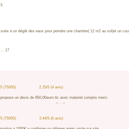
 5
 suite à un dégât des eaux pour peindre une chambre( 12 m2 au sol)et un coulo
... 17
:
 5 (75005) :
2.25/5 (4 avis)
 propose un devis de 950,00euro ttc avec materiel compris merci
-- .. --
 5 (75005) :
3.44/5 (6 avis)
ation a 1000€ a confirmer ou infirmer après visite sur site