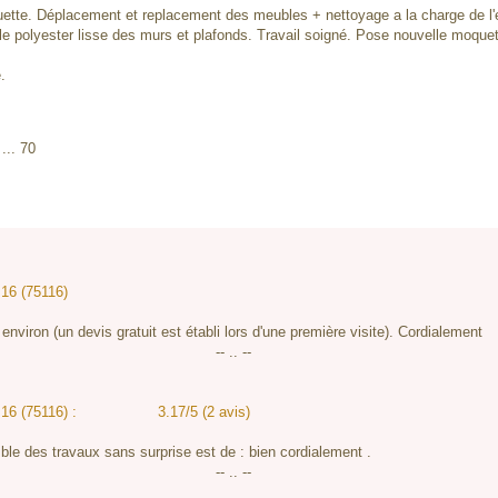
uette. Déplacement et replacement des meubles + nettoyage a la charge de l'e
ile polyester lisse des murs et plafonds. Travail soigné. Pose nouvelle moquet
.
... 70
:
 16 (75116)
environ (un devis gratuit est établi lors d'une première visite). Cordialement
-- .. --
 16 (75116) :
3.17/5 (2 avis)
ble des travaux sans surprise est de : bien cordialement .
-- .. --