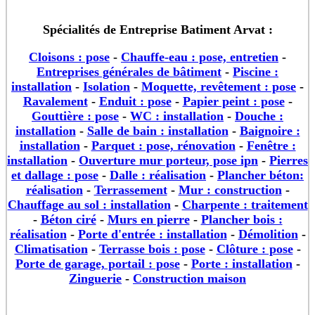
Spécialités de Entreprise Batiment Arvat :
Cloisons : pose
-
Chauffe-eau : pose, entretien
-
Entreprises générales de bâtiment
-
Piscine :
installation
-
Isolation
-
Moquette, revêtement : pose
-
Ravalement
-
Enduit : pose
-
Papier peint : pose
-
Gouttière : pose
-
WC : installation
-
Douche :
installation
-
Salle de bain : installation
-
Baignoire :
installation
-
Parquet : pose, rénovation
-
Fenêtre :
installation
-
Ouverture mur porteur, pose ipn
-
Pierres
et dallage : pose
-
Dalle : réalisation
-
Plancher béton:
réalisation
-
Terrassement
-
Mur : construction
-
Chauffage au sol : installation
-
Charpente : traitement
-
Béton ciré
-
Murs en pierre
-
Plancher bois :
réalisation
-
Porte d'entrée : installation
-
Démolition
-
Climatisation
-
Terrasse bois : pose
-
Clôture : pose
-
Porte de garage, portail : pose
-
Porte : installation
-
Zinguerie
-
Construction maison