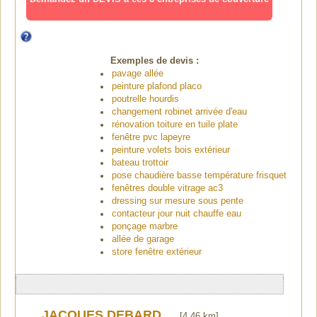
Exemples de devis :
pavage allée
peinture plafond placo
poutrelle hourdis
changement robinet arrivée d'eau
rénovation toiture en tuile plate
fenêtre pvc lapeyre
peinture volets bois extérieur
bateau trottoir
pose chaudière basse température frisquet
fenêtres double vitrage ac3
dressing sur mesure sous pente
contacteur jour nuit chauffe eau
ponçage marbre
allée de garage
store fenêtre extérieur
JACQUES DEBARD
[4.46 km]