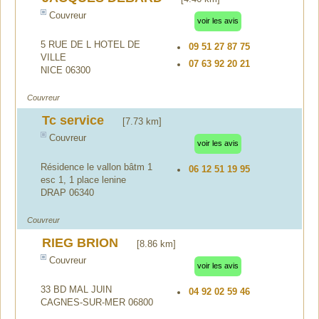
Couvreur
voir les avis
5 RUE DE L HOTEL DE
09 51 27 87 75
VILLE
07 63 92 20 21
NICE 06300
Couvreur
Tc service
[7.73 km]
Couvreur
voir les avis
Résidence le vallon bâtm 1
06 12 51 19 95
esc 1, 1 place lenine
DRAP 06340
Couvreur
RIEG BRION
[8.86 km]
Couvreur
voir les avis
33 BD MAL JUIN
04 92 02 59 46
CAGNES-SUR-MER 06800