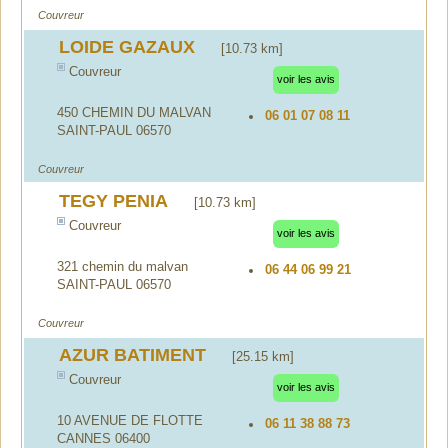
Couvreur
LOIDE GAZAUX
[10.73 km]
Couvreur
voir les avis
450 CHEMIN DU MALVAN
06 01 07 08 11
SAINT-PAUL 06570
Couvreur
TEGY PENIA
[10.73 km]
Couvreur
voir les avis
321 chemin du malvan
06 44 06 99 21
SAINT-PAUL 06570
Couvreur
AZUR BATIMENT
[25.15 km]
Couvreur
voir les avis
10 AVENUE DE FLOTTE
06 11 38 88 73
CANNES 06400