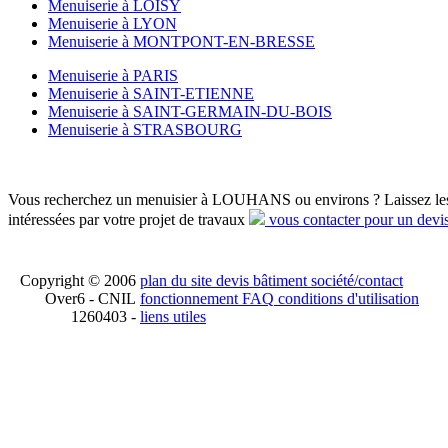
Menuiserie à LOISY
Menuiserie à LYON
Menuiserie à MONTPONT-EN-BRESSE
Menuiserie à PARIS
Menuiserie à SAINT-ETIENNE
Menuiserie à SAINT-GERMAIN-DU-BOIS
Menuiserie à STRASBOURG
Vous recherchez un menuisier à LOUHANS ou environs ? Laissez les 
intéressées par votre projet de travaux
vous contacter pour un devi
Copyright © 2006
plan du site
devis bâtiment
société/contact
Over6 - CNIL
fonctionnement
FAQ
conditions d'utilisation
1260403 -
liens utiles