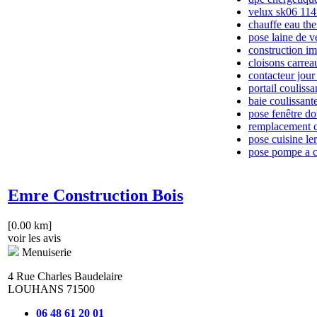
velux sk06 11
chauffe eau the
pose laine de 
construction i
cloisons carrea
contacteur jour
portail couliss
baie coulissant
pose fenêtre do
remplacement c
pose cuisine le
pose pompe a ch
Emre Construction Bois
[0.00 km]
voir les avis
Menuiserie
4 Rue Charles Baudelaire
LOUHANS 71500
06 48 61 20 01