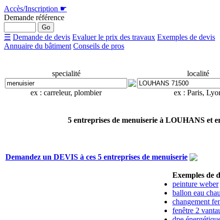
Accès/Inscription
☛
Demande référence
☰
Demande de devis
Evaluer le prix des travaux
Exemples de devis
Annuaire du bâtiment
Conseils de pros
specialité
localité
ex : carreleur, plombier
ex : Paris, Lyo
5 entreprises de menuiserie à LOUHANS et en
Demandez un DEVIS à ces 5 entreprises de menuiserie
Exemples de d
peinture weber
ballon eau cha
changement fen
fenêtre 2 vanta
dpe énergétiqu