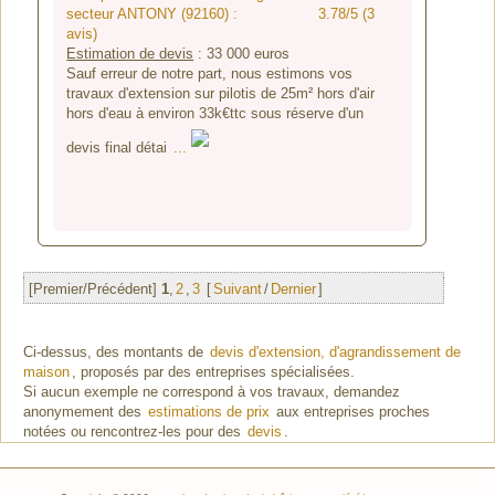
secteur ANTONY (92160) :
3.78/5 (3
avis)
Estimation de devis
:
33 000
euros
Sauf erreur de notre part, nous estimons vos
travaux d'extension sur pilotis de 25m² hors d'air
hors d'eau à environ 33k€ttc sous réserve d'un
devis final détai
...
[Premier/Précédent]
1
,
2
,
3
[
Suivant
/
Dernier
]
Ci-dessus, des montants de
devis d'extension, d'agrandissement de
maison
, proposés par des entreprises spécialisées.
Si aucun exemple ne correspond à vos travaux, demandez
anonymement des
estimations de prix
aux entreprises proches
notées ou rencontrez-les pour des
devis
.