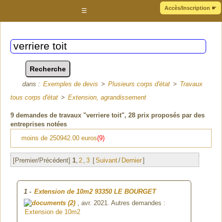
Accès/Inscription
☛
☰
dans :
Exemples de devis
>
Plusieurs corps d'état
>
Travaux
tous corps d'état
>
Extension, agrandissement
9
demandes de travaux "verriere toit"
, 28 prix proposés par des
entreprises notées
moins de 250942.00 euros
(9)
[Premier/Précédent]
1
,
2
,
3
[
Suivant
/
Dernier
]
1
-
Extension de 10m2
93350 LE BOURGET
(2)
, avr. 2021. Autres demandes :
Extension de 10m2