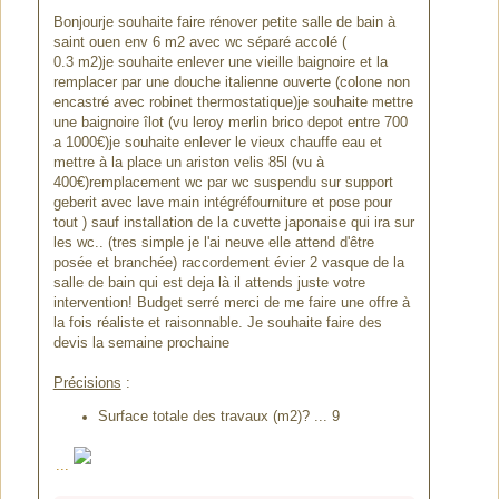
Bonjourje souhaite faire rénover petite salle de bain à
saint ouen env 6 m2 avec wc séparé accolé (
0.3 m2)je souhaite enlever une vieille baignoire et la
remplacer par une douche italienne ouverte (colone non
encastré avec robinet thermostatique)je souhaite mettre
une baignoire îlot (vu leroy merlin brico depot entre 700
a 1000€)je souhaite enlever le vieux chauffe eau et
mettre à la place un ariston velis 85l (vu à
400€)remplacement wc par wc suspendu sur support
geberit avec lave main intégréfourniture et pose pour
tout ) sauf installation de la cuvette japonaise qui ira sur
les wc.. (tres simple je l'ai neuve elle attend d'être
posée et branchée) raccordement évier 2 vasque de la
salle de bain qui est deja là il attends juste votre
intervention! Budget serré merci de me faire une offre à
la fois réaliste et raisonnable. Je souhaite faire des
devis la semaine prochaine
Précisions
:
Surface totale des travaux (m2)? ... 9
...