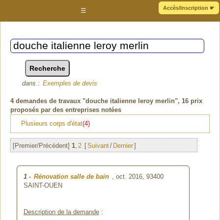
Accès/Inscription
☛
☰
dans :
Exemples de devis
4
demandes de travaux "douche italienne leroy merlin"
, 16 prix
proposés par des entreprises notées
Plusieurs corps d'état
(4)
[Premier/Précédent]
1
,
2
[
Suivant
/
Dernier
]
1
-
Rénovation salle de bain
, oct. 2016,
93400
SAINT-OUEN
Description de la demande
: