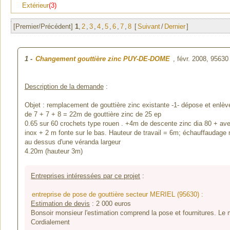
Extérieur
(3)
[Premier/Précédent]
1
,
2
,
3
,
4
,
5
,
6
,
7
,
8
[
Suivant
/
Dernier
]
1
-
Changement gouttière zinc PUY-DE-DOME
, févr. 2008,
95630
Description de la demande
:
Objet : remplacement de gouttière zinc existante -1- dépose et enlève
de 7 + 7 + 8 = 22m de gouttière zinc de 25 ep
0.65 sur 60 crochets type rouen . +4m de descente zinc dia 80 + av
inox + 2 m fonte sur le bas. Hauteur de travail = 6m; échauffaudage 
au dessus d'une véranda largeur
4.20m (hauteur 3m)
Entreprises intéressées par ce projet
:
entreprise de pose de gouttière secteur MERIEL (95630) :
Estimation de devis
:
2 000
euros
Bonsoir monsieur l'estimation comprend la pose et fournitures. Le
Cordialement