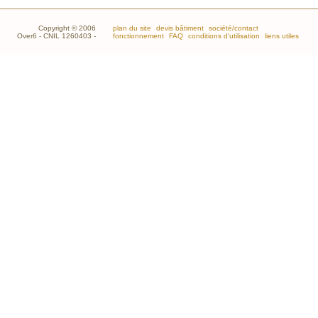
Copyright © 2006
plan du site
devis bâtiment
société/contact
Over6 - CNIL 1260403 -
fonctionnement
FAQ
conditions d'utilisation
liens utiles