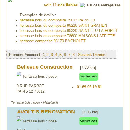
voir 12 avis fiables
sur ces entreprises
Exemples de devis :
terrasse bois ou composite 75013 PARIS 13
terrasse bois ou composite 95210 SAINT-GRATIEN
terrasse bois ou composite 95320 SAINT-LEU-LA-FORET
terrasse bois ou composite 78600 MAISONS-LAFFITTE
terrasse composite 93170 BAGNOLET
[Premier/Précédent]
1
,
2
,
3
,
4
,
5
,
6
,
7
,
8
[
Suivant
/
Dernier
]
Bellevue Construction
[7.39 km]
Terrasse bois : pose
voir les avis
9 RUE PARROT
01 69 09 19 81
PARIS 12 75012
Terrasse bois : pose - Menuiserie
AVOLTIS RENOVATION
[4.05 km]
Terrasse bois : pose
voir les avis