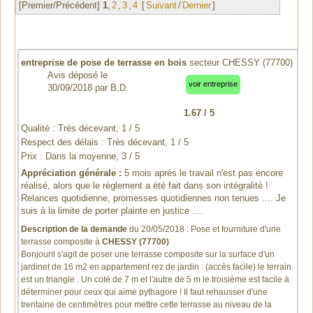
[Premier/Précédent]
1
,
2
,
3
,
4
[
Suivant
/
Dernier
]
entreprise de pose de terrasse en bois
secteur CHESSY (77700)
Avis déposé le
voir entreprise
30/09/2018
par
B.D.
1.67
/
5
Qualité : Très décevant, 1 / 5
Respect des délais : Très décevant, 1 / 5
Prix : Dans la moyenne, 3 / 5
Appréciation générale :
5 mois après le travail n'est pas encore
réalisé, alors que le règlement a été fait dans son intégralité !
Relances quotidienne, promesses quotidiennes non tenues .... Je
suis à la limite de porter plainte en justice ....
Description de la demande
du 20/05/2018 :
Pose et fourniture d'une
terrasse composite
à
CHESSY (77700)
Bonjouril s'agit de poser une terrasse composite sur la surface d'un
jardinet de 16 m2 en appartement rez de jardin . (accès facile) le terrain
est un triangle . Un coté de 7 m et l'autre de 5 m le troisième est facile à
déterminer pour ceux qui aime pythagore ! Il faut rehausser d'une
trentaine de centimètres pour mettre cette terrasse au niveau de la