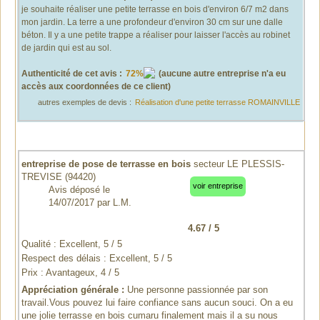
je souhaite réaliser une petite terrasse en bois d'environ 6/7 m2 dans
mon jardin. La terre a une profondeur d'environ 30 cm sur une dalle
béton. Il y a une petite trappe a réaliser pour laisser l'accès au robinet
de jardin qui est au sol.
Authenticité de cet avis
:
72%
(aucune autre entreprise n'a eu
accès aux coordonnées de ce client)
autres exemples de devis :
Réalisation d'une petite terrasse ROMAINVILLE
entreprise de pose de terrasse en bois
secteur LE PLESSIS-
TREVISE (94420)
voir entreprise
Avis déposé le
14/07/2017
par
L.M.
4.67
/
5
Qualité : Excellent, 5 / 5
Respect des délais : Excellent, 5 / 5
Prix : Avantageux, 4 / 5
Appréciation générale :
Une personne passionnée par son
travail.Vous pouvez lui faire confiance sans aucun souci. On a eu
une jolie terrasse en bois cumaru finalement mais il a su nous