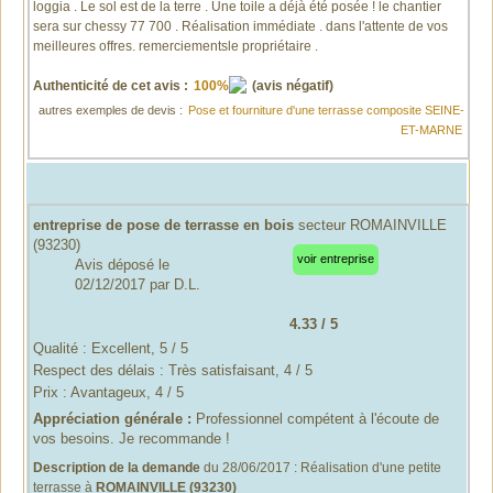
loggia . Le sol est de la terre . Une toile a déjà été posée ! le chantier
sera sur chessy 77 700 . Réalisation immédiate . dans l'attente de vos
meilleures offres. remerciementsle propriétaire .
Authenticité de cet avis
:
100%
(avis négatif)
autres exemples de devis :
Pose et fourniture d'une terrasse composite SEINE-
ET-MARNE
entreprise de pose de terrasse en bois
secteur ROMAINVILLE
(93230)
voir entreprise
Avis déposé le
02/12/2017
par
D.L.
4.33
/
5
Qualité : Excellent, 5 / 5
Respect des délais : Très satisfaisant, 4 / 5
Prix : Avantageux, 4 / 5
Appréciation générale :
Professionnel compétent à l'écoute de
vos besoins. Je recommande !
Description de la demande
du 28/06/2017 :
Réalisation d'une petite
terrasse
à
ROMAINVILLE (93230)